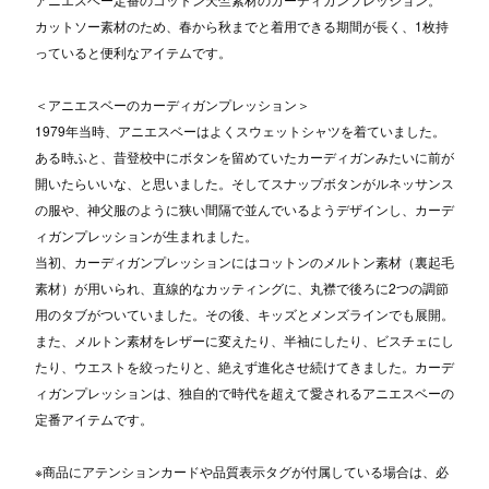
カットソー素材のため、春から秋までと着用できる期間が長く、1枚持
っていると便利なアイテムです。
＜アニエスベーのカーディガンプレッション＞
1979年当時、アニエスベーはよくスウェットシャツを着ていました。
ある時ふと、昔登校中にボタンを留めていたカーディガンみたいに前が
開いたらいいな、と思いました。そしてスナップボタンがルネッサンス
の服や、神父服のように狭い間隔で並んでいるようデザインし、カーデ
ィガンプレッションが生まれました。
当初、カーディガンプレッションにはコットンのメルトン素材（裏起毛
素材）が用いられ、直線的なカッティングに、丸襟で後ろに2つの調節
用のタブがついていました。その後、キッズとメンズラインでも展開。
また、メルトン素材をレザーに変えたり、半袖にしたり、ビスチェにし
たり、ウエストを絞ったりと、絶えず進化させ続けてきました。カーデ
ィガンプレッションは、独自的で時代を超えて愛されるアニエスベーの
定番アイテムです。
※商品にアテンションカードや品質表示タグが付属している場合は、必