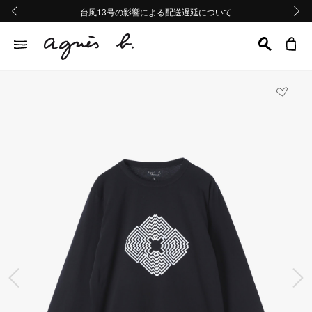
熊本地域地震の影響による配送遅延について
熊本地域地震の影響による配送遅延について
台風13号の影響による配送遅延について
Summer Sale 2buy10%OFF!!
Summer Sale 2buy10%OFF!!
前の画像
次の画
前の画像
次