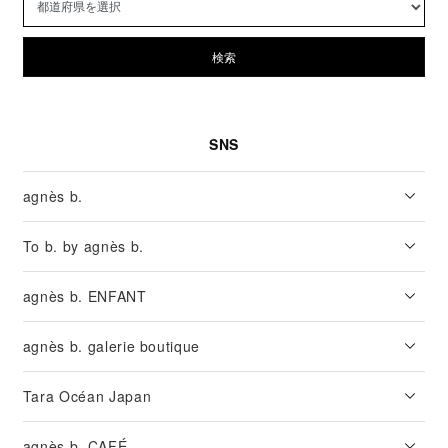
検索
SNS
agnès b.
To b. by agnès b.
agnès b. ENFANT
agnès b. galerie boutique
Tara Océan Japan
agnès b. CAFÉ