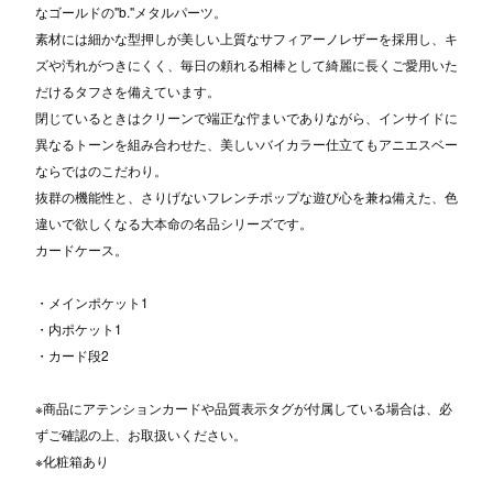
なゴールドの"b."メタルパーツ。
素材には細かな型押しが美しい上質なサフィアーノレザーを採用し、キ
ズや汚れがつきにくく、毎日の頼れる相棒として綺麗に長くご愛用いた
だけるタフさを備えています。
閉じているときはクリーンで端正な佇まいでありながら、インサイドに
異なるトーンを組み合わせた、美しいバイカラー仕立てもアニエスベー
ならではのこだわり。
抜群の機能性と、さりげないフレンチポップな遊び心を兼ね備えた、色
違いで欲しくなる大本命の名品シリーズです。
カードケース。
・メインポケット1
・内ポケット1
・カード段2
※商品にアテンションカードや品質表示タグが付属している場合は、必
ずご確認の上、お取扱いください。
※化粧箱あり