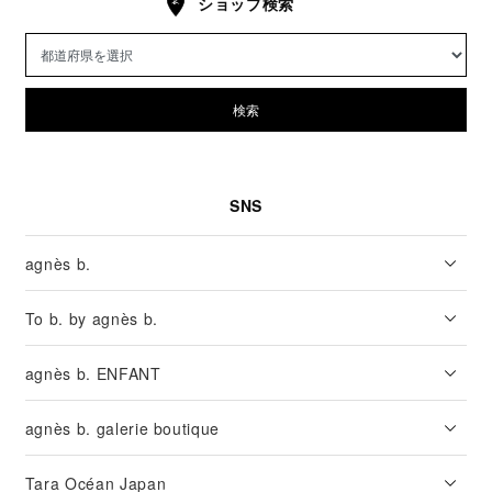
ショップ検索
検索
SNS
agnès b.
To b. by agnès b.
agnès b. ENFANT
agnès b. galerie boutique
Tara Océan Japan