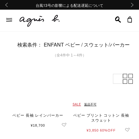
熊本地域地震の影響による配送遅延について
熊本地域地震の影響による配送遅延について
台風13号の影響による配送遅延について
Summer Sale 2buy10%OFF!!
Summer Sale 2buy10%OFF!!
前の画像
次の画
検索条件：
ENFANT ベビー
スウェット/パーカー
（全4件中 1～4件）
SALE
返品不可
ベビー 長袖 レインパーカー
ベビー プリント コットン 長袖
スウェット
¥18,700
¥3,850
60%OFF