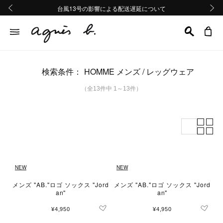
熊本地域地震の影響による配送遅延について
熊本地域地震の影響による配送遅延について
台風13号の影響による配送遅延について
Summer Sale 2buy10%OFF!!
Summer Sale 2buy10%OFF!!
前の画像
次の画
検索条件：
HOMME メンズ
レッグウェア
（全13件中 1～13件）
NEW
NEW
メンズ "AB."ロゴ ソックス "Jord
メンズ "AB."ロゴ ソックス "Jord
an"
an"
¥4,950
¥4,950