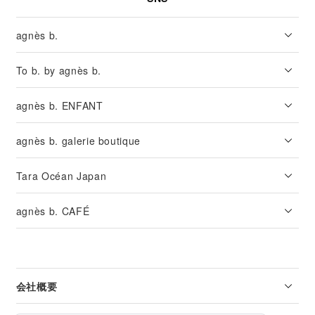
agnès b.
To b. by agnès b.
agnès b. ENFANT
agnès b. galerie boutique
Tara Océan Japan
agnès b. CAFÉ
会社概要