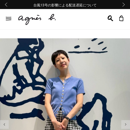
熊本地域地震の影響による配送遅延について
熊本地域地震の影響による配送遅延について
台風13号の影響による配送遅延について
Summer Sale 2buy10%OFF!!
Summer Sale 2buy10%OFF!!
前の画像
次の画
前の画像
次