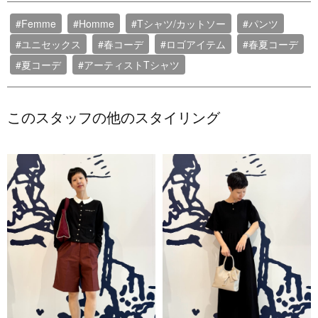
#Femme
#Homme
#Tシャツ/カットソー
#パンツ
#ユニセックス
#春コーデ
#ロゴアイテム
#春夏コーデ
#夏コーデ
#アーティストTシャツ
このスタッフの他のスタイリング