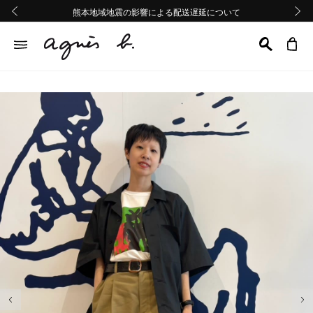
熊本地域地震の影響による配送遅延について
熊本地域地震の影響による配送遅延について
Summer Sale 2buy10%OFF!!
Summer Sale 2buy10%OFF!!
前の画像
次の画
前の画像
次