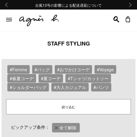
熊本地域地震の影響による配送遅延について
熊本地域地震の影響による配送遅延について
台風13号の影響による配送遅延について
Summer Sale 2buy10%OFF!!
Summer Sale 2buy10%OFF!!
前の画像
次の画
STAFF STYLING
#Femme
#バッグ
#おでかけコーデ
#Voyage
#春夏コーデ
#夏コーデ
#Tシャツ/カットソー
#ショルダーバッグ
#大人カジュアル
#パンツ
絞り込む
ピックアップ条件：
全て解除