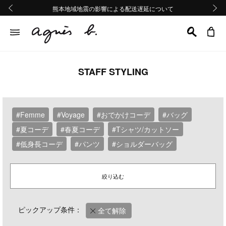
熊本地域地震の影響による配送遅延について
熊本地域地震の影響による配送遅延について
Summer Sale 2buy10%OFF!!
Summer Sale 2buy10%OFF!!
前の画像
次の画
STAFF STYLING
#Femme
#Voyage
#おでかけコーデ
#バッグ
#夏コーデ
#春夏コーデ
#Tシャツ/カットソー
#低身長コーデ
#パンツ
#ショルダーバッグ
絞り込む
ピックアップ条件：
全て解除