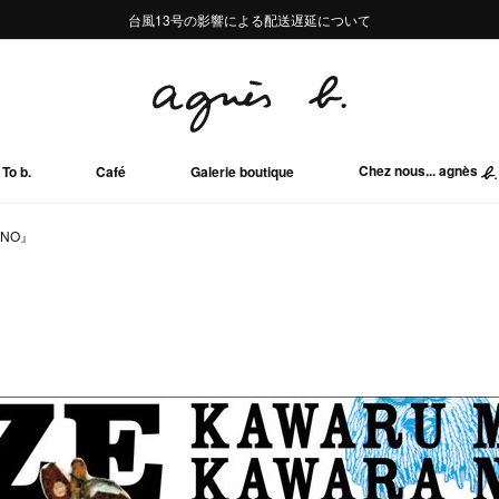
熊本地域地震の影響による配送遅延について
熊本地域地震の影響による配送遅延について
台風13号の影響による配送遅延について
Summer Sale 2buy10%OFF!!
Summer Sale 2buy10%OFF!!
Chez nous... agnès
To b.
Café
Galerie boutique
ONO』