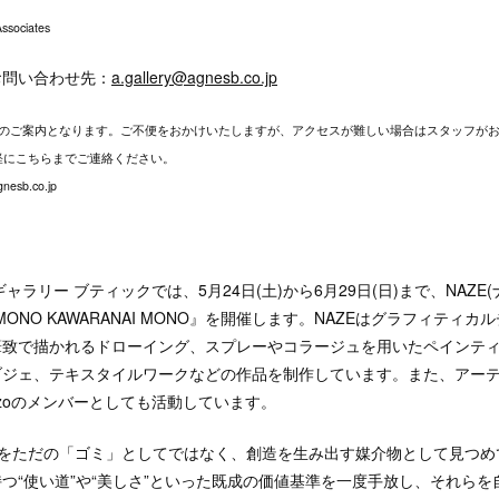
ociates
お問い合わせ先：
a.gallery@agnesb.co.jp
でのご案内となります。ご不便をおかけいたしますが、アクセスが難しい場合はスタッフが
軽にこちらまでご連絡ください。
gnesb.co.jp
ャラリー ブティックでは、5月24日(土)から6月29日(日)まで、NAZE
 MONO KAWARANAI MONO』を開催します。NAZEはグラフィティ
筆致で描かれるドローイング、スプレーやコラージュを用いたペインテ
ブジェ、テキスタイルワークなどの作品を制作しています。また、アー
 Gonzoのメンバーとしても活動しています。
材をただの「ゴミ」としてではなく、創造を生み出す媒介物として見つめ
つ“使い道”や“美しさ”といった既成の価値基準を一度手放し、それらを