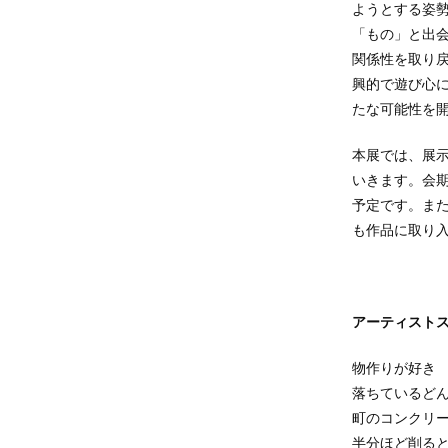
ようとする姿勢
「もの」と出
関係性を取り
興的で遊び心に
たな可能性を
本展では、展示
いきます。会
予定です。ま
も作品に取り
アーティスト
物作りが好き
落ちているど
町のコンクリ
半分ほど削る