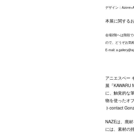
デザイン：Azone+Ass
本展に関する
会場2階へは階段
ので、どうぞお気
E-mail: a.gallery@a
アニエスベー ギ
展『KAWARU
に、触覚的な
物を使ったオ
トcontact
NAZEは、廃
には、素材の持