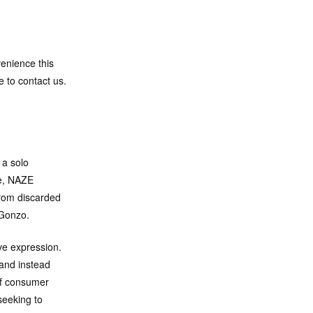
venience this
e to contact us.
a solo
re, NAZE
from discarded
 Gonzo.
ve expression.
, and instead
 of consumer
seeking to