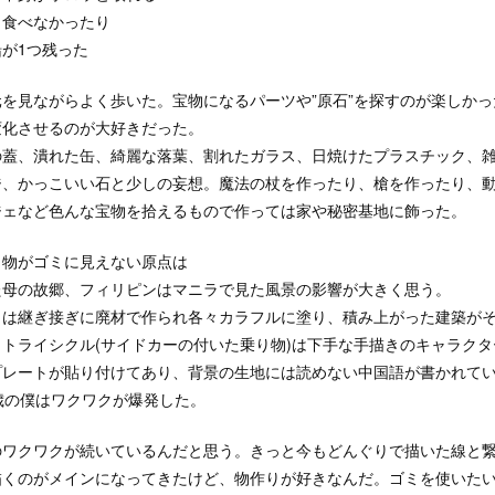
り食べなかったり
が1つ残った
を見ながらよく歩いた。宝物になるパーツや”原石”を探すのが楽しか
変化させるのが大好きだった。
の蓋、潰れた缶、綺麗な落葉、割れたガラス、日焼けたプラスチック、
ジ、かっこいい石と少しの妄想。魔法の杖を作ったり、槍を作ったり、
ジェなど色んな宝物を拾えるもので作っては家や秘密基地に飾った。
う物がゴミに見えない原点は
た母の故郷、フィリピンはマニラで見た風景の影響が大きく思う。
々は継ぎ接ぎに廃材で作られ各々カラフルに塗り、積み上がった建築が
トライシクル(サイドカーの付いた乗り物)は下手な手描きのキャラク
プレートが貼り付けてあり、背景の生地には読めない中国語が書かれて
歳の僕はワクワクが爆発した。
のワクワクが続いているんだと思う。きっと今もどんぐりで描いた線と
描くのがメインになってきたけど、物作りが好きなんだ。ゴミを使いた