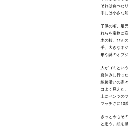
それは食べた
手には小さな船
子供の頃、足元
れらを宝物に
木の枝、びん
手、大きなネ
形や謎のオブ
人がゴミとい
夏休みに行っ
線路沿いの家
コよく見えた。
上にベンツの
マッチさに10
きっと今もそ
と思う。絵を