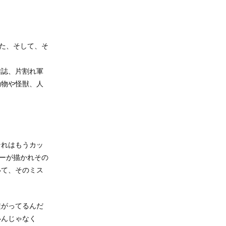
った、そして、そ
雑誌、片割れ軍
動物や怪獣、人
それはもうカッ
ターが描かれその
いて、そのミス
繋がってるんだ
いんじゃなく