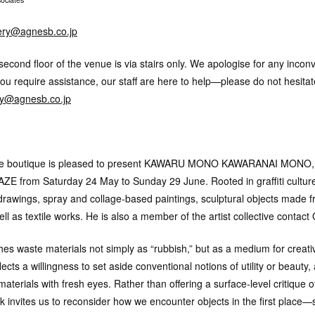
lery@agnesb.co.jp
second floor of the venue is via stairs only. We apologise for any incon
ou require assistance, our staff are here to help—please do not hesitat
ry@agnesb.co.jp
rie boutique is pleased to present KAWARU MONO KAWARANAI MONO, 
NAZE from Saturday 24 May to Sunday 29 June. Rooted in graffiti cultu
 drawings, spray and collage-based paintings, sculptural objects made 
ell as textile works. He is also a member of the artist collective contact
s waste materials not simply as “rubbish,” but as a medium for creati
lects a willingness to set aside conventional notions of utility or beauty
aterials with fresh eyes. Rather than offering a surface-level critique
rk invites us to reconsider how we encounter objects in the first place—