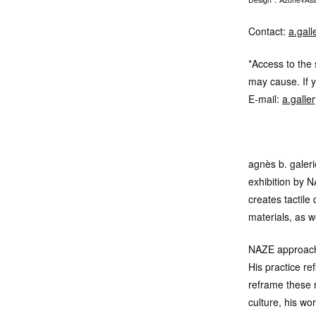
Contact:
a.gal
*Access to the 
may cause. If y
E-mail:
a.galle
agnès b. gale
exhibition by 
creates tactile
materials, as w
NAZE approache
His practice ref
reframe these m
culture, his wo