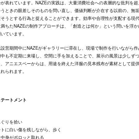
が表れています。NAZEの実践は、大量消費社会への表層的な批判を超
会うときの眼差しそのものを問い直し、価値判断が介在する以前の、無
戻そうとする行為と捉えることができます。効率や合理性が支配する現
満ちたNAZEの制作アプローチは、「創造とは何か」という問いを浮か
開いています。
設営期間中にNAZEがギャラリーに滞在し、現場で制作を行いながら作
期中も不定期に来場し、空間に手を加えることで、展示の風景は少しず
た、アニエスベーからは、用途を終えた洋服の見本残布が素材として提
入れられます。
ステートメント
んぐりを拾い
ートに白い傷を残しながら、歩く
と中身がポロッと取れる