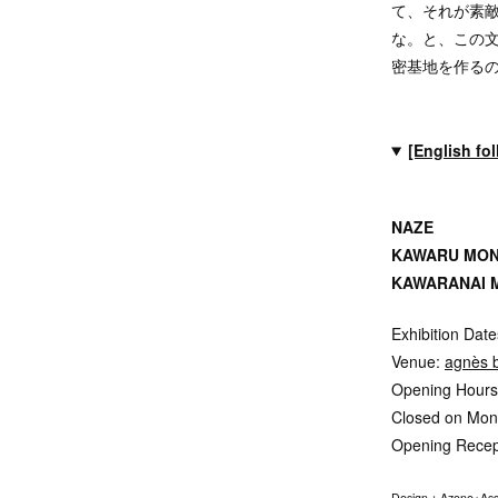
て、それが素
な。と、この
密基地を作る
[English fo
NAZE
KAWARU MO
KAWARANAI 
Exhibition Dat
Venue:
agnès b
Opening Hours:
Closed on Mo
Opening Recep
Design：Azone+Ass