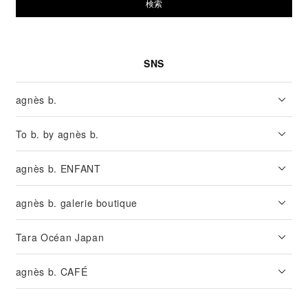
検索
SNS
agnès b.
To b. by agnès b.
agnès b. ENFANT
agnès b. galerie boutique
Tara Océan Japan
agnès b. CAFÉ