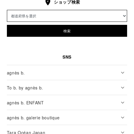
ショップ検索
検索
SNS
agnès b.
To b. by agnès b.
agnès b. ENFANT
agnès b. galerie boutique
Tara Océan Japan