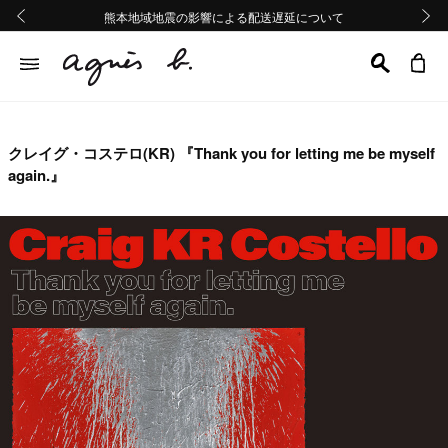
熊本地域地震の影響による配送遅延について
熊本地域地震の影響による配送遅延について
Summer Sale 2buy10%OFF!!
Summer Sale 2buy10%OFF!!
前の画像
次の画
クレイグ・コステロ(KR) 『Thank you for letting me be myself
again.』