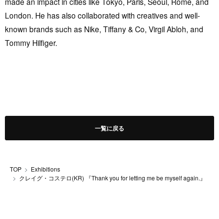
made an impact in cities like Tokyo, Paris, Seoul, Rome, and
London. He has also collaborated with creatives and well-
known brands such as Nike, Tiffany & Co, Virgil Abloh, and
Tommy Hilfiger.
一覧に戻る
TOP
Exhibitions
クレイグ・コステロ(KR) 『Thank you for letting me be myself again.』