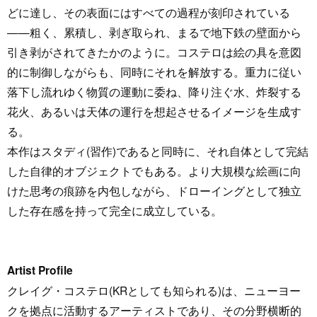
どに達し、その表面にはすべての過程が刻印されている
——粗く、累積し、剥ぎ取られ、まるで地下鉄の壁面から
引き剥がされてきたかのように。コステロは絵の具を意図
的に制御しながらも、同時にそれを解放する。重力に従い
落下し流れゆく物質の運動に委ね、降り注ぐ水、炸裂する
花火、あるいは天体の運行を想起させるイメージを生成す
る。
本作はスタディ(習作)であると同時に、それ自体として完結
した自律的オブジェクトでもある。より大規模な絵画に向
けた思考の痕跡を内包しながら、ドローイングとして独立
した存在感を持って完全に成立している。
Artist Profile
クレイグ・コステロ(KRとしても知られる)は、ニューヨー
クを拠点に活動するアーティストであり、その分野横断的