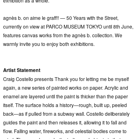
exhibition as a whole.
agnès b. on aime le graff!! — 50 Years with the Street,
currently on view at PARCO MUSEUM TOKYO until 8th June,
features canvas works from the agnès b. collection. We
warmly invite you to enjoy both exhibitions.
Artist Statement
Craig Costello presents Thank you for letting me be myself
again, a new series of painted works on paper. Acrylic and
enamel are layered until the paint is thicker than the paper
itself. The surface holds a history—rough, built up, peeled
back—as if pulled from a subway wall. Costello deliberately
guides the paint and then releases it, allowing it to fall and
flow. Falling water, fireworks, and celestial bodies come to