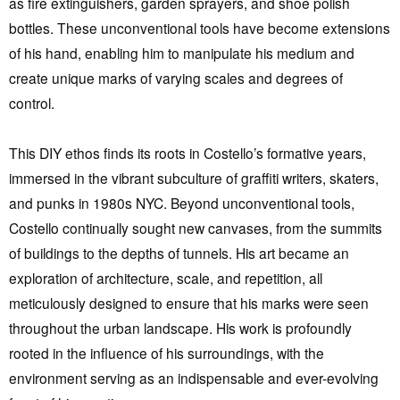
as fire extinguishers, garden sprayers, and shoe polish
bottles. These unconventional tools have become extensions
of his hand, enabling him to manipulate his medium and
create unique marks of varying scales and degrees of
control.
This DIY ethos finds its roots in Costello’s formative years,
immersed in the vibrant subculture of graffiti writers, skaters,
and punks in 1980s NYC. Beyond unconventional tools,
Costello continually sought new canvases, from the summits
of buildings to the depths of tunnels. His art became an
exploration of architecture, scale, and repetition, all
meticulously designed to ensure that his marks were seen
throughout the urban landscape. His work is profoundly
rooted in the influence of his surroundings, with the
environment serving as an indispensable and ever-evolving