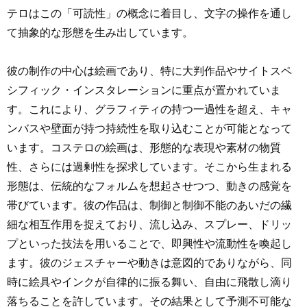
テロはこの「可読性」の概念に着目し、文字の操作を通し
て抽象的な形態を生み出しています。
彼の制作の中心は絵画であり、特に大判作品やサイトスペ
シフィック・インスタレーションに重点が置かれていま
す。これにより、グラフィティの持つ一過性を超え、キャ
ンバスや壁面が持つ持続性を取り込むことが可能となって
います。コステロの絵画は、形態的な表現や素材の物質
性、さらには過剰性を探求しています。そこから生まれる
形態は、伝統的なフォルムを想起させつつ、動きの感覚を
帯びています。彼の作品は、制御と制御不能のあいだの繊
細な相互作用を捉えており、流し込み、スプレー、ドリッ
プといった技法を用いることで、即興性や流動性を喚起し
ます。彼のジェスチャーや動きは意図的でありながら、同
時に絵具やインクが自律的に振る舞い、自由に飛散し滴り
落ちることを許しています。その結果として予測不可能な