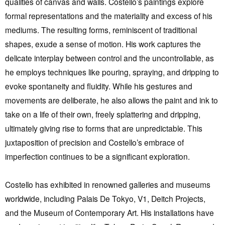
qualities of canvas and walls. Costello’s paintings explore
formal representations and the materiality and excess of his
mediums. The resulting forms, reminiscent of traditional
shapes, exude a sense of motion. His work captures the
delicate interplay between control and the uncontrollable, as
he employs techniques like pouring, spraying, and dripping to
evoke spontaneity and fluidity. While his gestures and
movements are deliberate, he also allows the paint and ink to
take on a life of their own, freely splattering and dripping,
ultimately giving rise to forms that are unpredictable. This
juxtaposition of precision and Costello’s embrace of
imperfection continues to be a significant exploration.
Costello has exhibited in renowned galleries and museums
worldwide, including Palais De Tokyo, V1, Deitch Projects,
and the Museum of Contemporary Art. His installations have