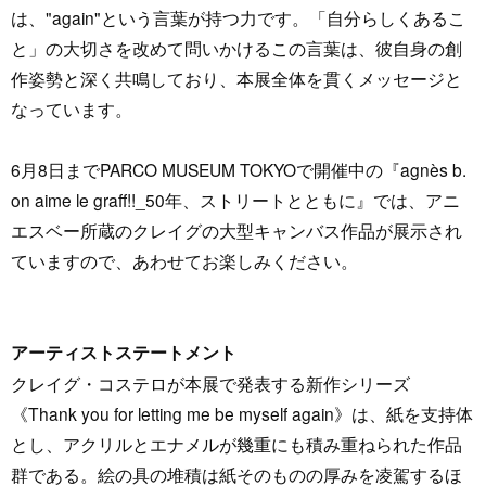
は、"again"という言葉が持つ力です。「自分らしくあるこ
と」の大切さを改めて問いかけるこの言葉は、彼自身の創
作姿勢と深く共鳴しており、本展全体を貫くメッセージと
なっています。
6月8日までPARCO MUSEUM TOKYOで開催中の『agnès b.
on aime le graff!!_50年、ストリートとともに』では、アニ
エスベー所蔵のクレイグの大型キャンバス作品が展示され
ていますので、あわせてお楽しみください。
アーティストステートメント
クレイグ・コステロが本展で発表する新作シリーズ
《Thank you for letting me be myself again》は、紙を支持体
とし、アクリルとエナメルが幾重にも積み重ねられた作品
群である。絵の具の堆積は紙そのものの厚みを凌駕するほ