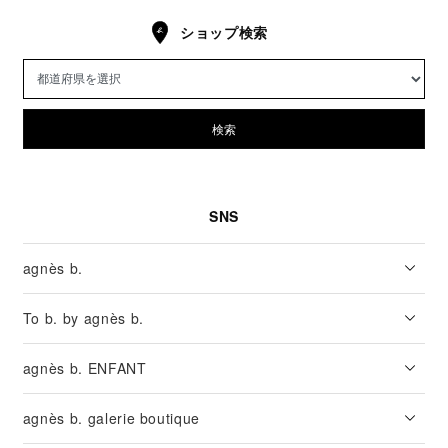
ショップ検索
検索
SNS
agnès b.
To b. by agnès b.
agnès b. ENFANT
agnès b. galerie boutique