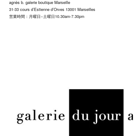
agnès b. galerie boutique Marseille
31-33 cours d’Estienne d’Orves 13001 Marseilles
営業時間：月曜日−土曜日10.30am-7.30pm