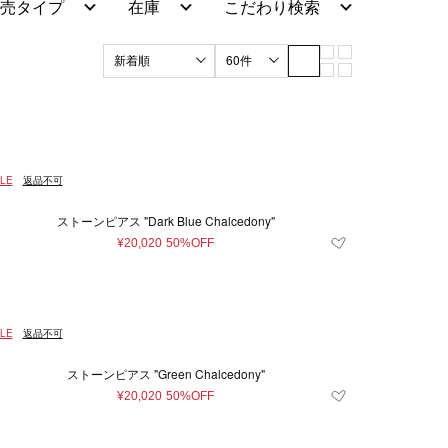
売タイプ
在庫
こだわり検索
ブラック系
マザーズグッズ
XL
XXL
グリーン系
3XL
マザーズバッグ
ッド系
120～130cm（8歳）
その他
雑貨
70ｃｍ（6ヶ月）
LE
返品不可
5cm
13cm
14cm
ストーンピアス "Dark Blue Chalcedony"
21cm
22cm
¥20,020
50%OFF
.5cm
26cm
26.5cm
57cm
58cm
LE
返品不可
110cm
16～18cm
ストーンピアス "Green Chalcedony"
29～30cm
31～32cm
¥20,020
50%OFF
10～12歳
10～14歳