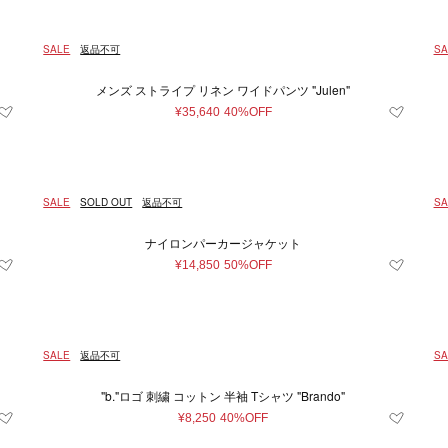
SALE
返品不可
SA
メンズ ストライプ リネン ワイドパンツ "Julen"
¥35,640
40%OFF
SALE
SOLD OUT
返品不可
SA
ナイロンパーカージャケット
¥14,850
50%OFF
SALE
返品不可
SA
"b."ロゴ 刺繍 コットン 半袖 Tシャツ "Brando"
¥8,250
40%OFF