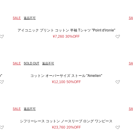
SALE
返品不可
SA
アイコニック プリント コットン 半袖 Tシャツ "Point d'ironie"
¥7,260
30%OFF
SALE
SOLD OUT
返品不可
SA
"
コットン オーバーサイズ ストール "Amelien"
¥12,100
50%OFF
SALE
返品不可
SA
シフリーレース コットン ノースリーブ ロング ワンピース
¥23,760
20%OFF