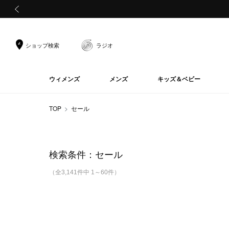
前の画像
ショップ検索
ラジオ
ウィメンズ
メンズ
キッズ＆ベビー
TOP
セール
検索条件：
セール
（全3,141件中 1～60件）