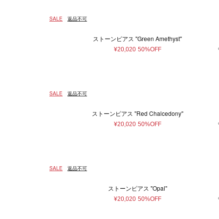
ファッション雑貨
本/雑貨
12～14歳
14歳～
SALE
返品不可
帽子
本＆
7
ヘアアクセサリー
7.5
8
8
ストーンピアス "Green Amethyst"
アクセサリー
¥20,020
50%OFF
13.5
24
26
マフラー・ストール
ポーチ
35.5
36
37
ベルト
41.5
42
43
SALE
返品不可
レッグウェア
シューズ
60
62
64
ストーンピアス "Red Chalcedony"
手袋
¥20,020
50%OFF
100 ml
150 ml
22
サングラス
ハンカチ・タオル
ネクタイ
SALE
返品不可
その他
ストーンピアス "Opal"
¥20,020
50%OFF