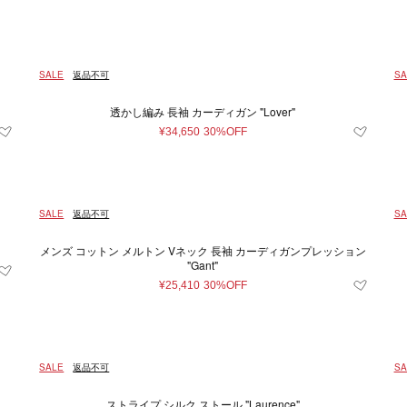
SALE
返品不可
SA
透かし編み 長袖 カーディガン "Lover"
¥34,650
30%OFF
SALE
返品不可
SA
メンズ コットン メルトン Vネック 長袖 カーディガンプレッション
"Gant"
¥25,410
30%OFF
SALE
返品不可
SA
ストライプ シルク ストール "Laurence"