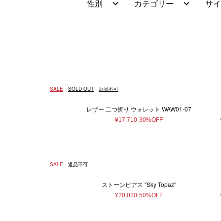
性別
カテゴリー
サイ
ウェア
ウィメンズ
5XS
通常商品
通常価格
在庫あり
Made in France
ホワイト
4XS
予約商品
セール
メンズ
バッグ
Made in 
ベージュ
3XS
アウター
ショ
Free
ピンク系
95～100cm（3歳）
ゴールド
¥
トップス/シャツ
トー
130～140cm（10歳）
ニット/セーター
ブラウン系
パープ
ハン
14
SALE
SOLD OUT
返品不可
カーディガン
バッ
70～80cm(1歳）
80～85
Tシャツ/カットソー
ボス
レザー 二つ折り ウォレット WAW01-07
スウェット/パーカー
ボデ
14.5cm
15cm
16
¥17,710
30%OFF
パンツ
ビジ
22.5cm
23cm
23
スカート
エコ
ワンピース
その
27cm
27.5cm
43
SALE
返品不可
オールインワン
59cm
75cm
80c
ロンパース
ストーンピアス "Sky Topaz"
スタイ
19～20cm
21～22cm
¥20,020
50%OFF
その他ウェア
33～34cm
35～36cm