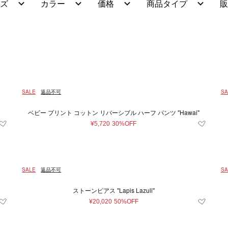
ズ
カラー
価格
商品タイプ
販
Japan
キッズ＆ベビー
再入荷アイテム
XXS
イエロー系
財布＆小物
XS
ユニセックス
S
シルバー系
M
時計
L
ルダーバッグ
財布
時計
系
100～110cm（4歳）
グレー系
〜
ブルー系
110～120cm（6歳）
レ
¥
トバッグ
コインケース
条件をクリア
条件をクリア
条件をクリア
条件をクリア
条件をクリア
この条件で絞り込む
この条件で絞り込む
この条件で絞り込む
この条件で絞り込む
この条件で絞り込む
ル系
ドバッグ
0～150cm（12歳）
オレンジ系
カードケース＆パスケース
50～60cm(3ヶ月）
60～
条件をクリア
この条件で絞り込む
SALE
返品不可
SA
クパック
キーケース＆キーホルダー
cm(18ヶ月)
85～95cm(2歳)
12cm
12.
トンバッグ
スマホグッズ
ベビー プリント コットン リバーシブル ハーフ パンツ "Hawai"
条件をクリア
この条件で絞り込む
ィバッグ
その他
cm
17cm
18cm
19cm
20cm
¥5,720
30%OFF
ネスバッグ
.5cm
24cm
24.5cm
25cm
25
バッグ
他
cm
46cm
49cm
53cm
56cm
SALE
返品不可
SA
m
85cm
90cm
95cm
105cm
ストーンピアス "Lapis Lazuli"
23～24cm
25～26cm
27～28cm
¥20,020
50%OFF
2～4歳
4～6歳
6～8歳
8～10歳