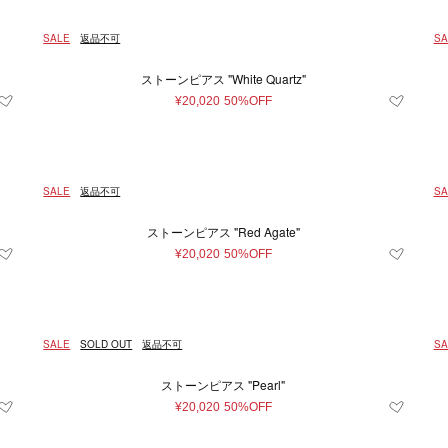
フレグランス
0
1
2
3
3.5
4
SALE
返品不可
SA
雑貨
フレグランス
.5
9
9.5
10
10.5
11
ストーンピアス "White Quartz"
¥20,020
50%OFF
27
28
29
30
31
3
37.5
38
38.5
39
39.5
44
45
46
48
50
5
SALE
返品不可
SA
80
85
90
95
100
1
ストーンピアス "Red Agate"
¥20,020
50%OFF
23
SALE
SOLD OUT
返品不可
SA
条件をクリア
この条件で絞り込む
ストーンピアス "Pearl"
¥20,020
50%OFF
条件をクリア
この条件で絞り込む