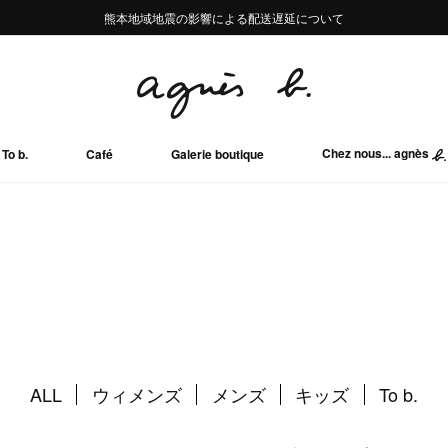
熊本地域地震の影響による配送遅延について
熊本地域地震の影響による配送遅延について
Summer Sale 2buy10%OFF!!
Summer Sale 2buy10%OFF!!
Chez nous... agnès
To b.
Café
Galerie boutique
ALL
ウィメンズ
メンズ
キッズ
To b.