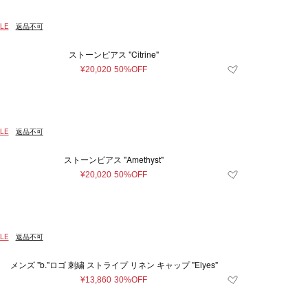
4.5
5
6.5
LE
返品不可
11.5
12.5
13
ストーンピアス "Citrine"
¥20,020
50%OFF
2
33
34
35
40
40.5
41
2
54
56
58
LE
返品不可
05
110
40 ml
ストーンピアス "Amethyst"
¥20,020
50%OFF
LE
返品不可
メンズ "b."ロゴ 刺繍 ストライプ リネン キャップ "Elyes"
¥13,860
30%OFF