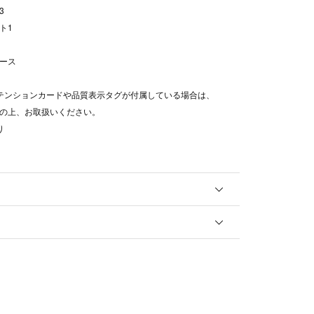
3
ト1
ース
テンションカードや品質表示タグが付属している場合は、
の上、お取扱いください。
り