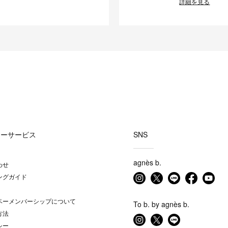
詳細を見る
マーサービス
SNS
agnès b.
わせ
ングガイド
ベーメンバーシップについて
To b. by agnès b.
方法
シー