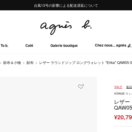
熊本地域地震の影響による配送遅延について
熊本地域地震の影響による配送遅延について
台風13号の影響による配送遅延について
Summer Sale 2buy10%OFF!!
Summer Sale 2buy10%OFF!!
Chez nous... agnès
To b.
Café
Galerie boutique
財布＆小物
財布
レザー ラウンドジップ ロングウォレット "Erika" QAW05-0
SALE
返
VOYAGE 
レザー 
QAW05
¥20,7