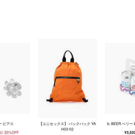
ー ピアス
【ユニセックス】 バックパック YA
b. BEER ベリー
H03-02
30%OFF
¥3,52
込)