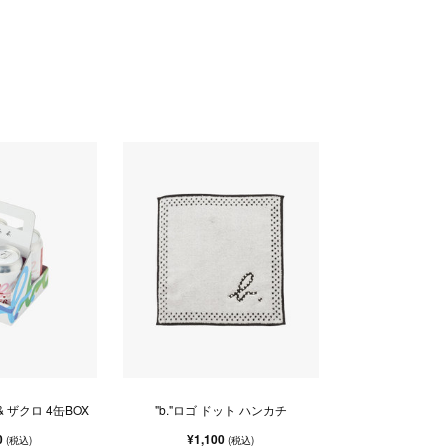
 & ザクロ 4缶BOX
"b."ロゴ ドット ハンカチ
0
¥1,100
(税込)
(税込)