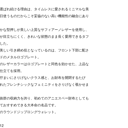
選ばれ続ける理由は、タイムレスに愛されるミニマルな美
日使うものだからこそ妥協のない高い機能性の融合にあり
かな型押しが美しい上質なサフィアーノレザーを使用し、
が目立ちにくく、きれいな状態のまま長く愛用できるタフ
した。
美しい引き締め役となっているのは、フロント下部に配さ
ドのメタルロゴプレート。
のレザーカラーはロゴプレートと同色を効かせた、上品な
仕立てを採用。
佇まいにさりげないクラス感と、お財布を開閉するたび
れたフレンチシックなフェミニティをさりげなく覗かせま
抜群の収納力を誇り、初めてのアニエスベー財布としても
ておすすめできる大本命の名品です。
のラウンドジップロングウォレット。
12