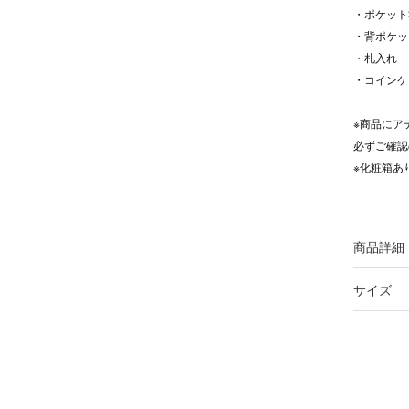
・ポケット
・背ポケッ
・札入れ
・コインケ
※商品にア
必ずご確認
※化粧箱あ
商品詳細
サイズ