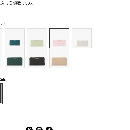
に入り登録数：
30
人
ンク
EE