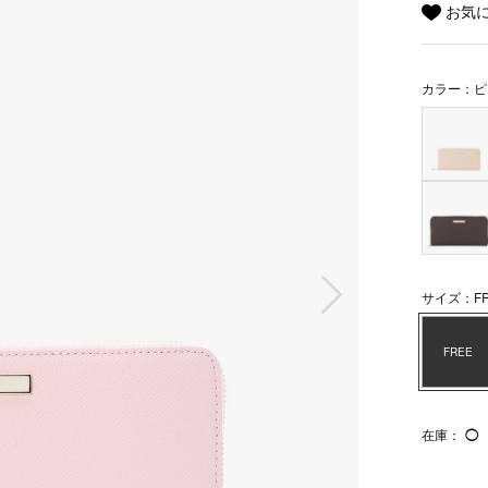
お気
カラー：ピ
次の画像
サイズ：FR
FREE
在庫：
◯