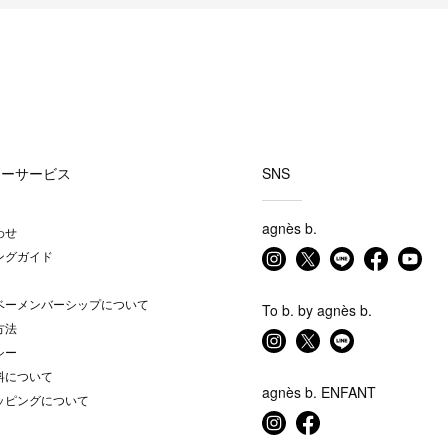
マーサービス
SNS
agnès b.
わせ
ングガイド
ベーメンバーシップについて
To b. by agnès b.
方法
シー
料について
agnès b. ENFANT
ッピングについて