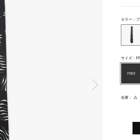
カラー：ブ
サイズ：FR
FREE
次の画像
在庫：
△