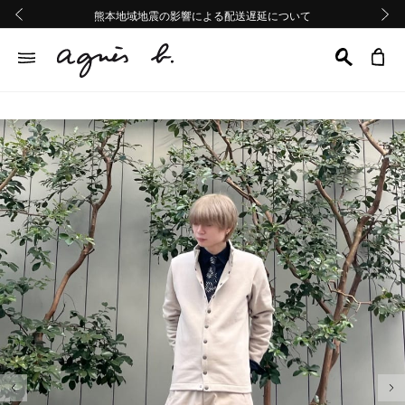
熊本地域地震の影響による配送遅延について
熊本地域地震の影響による配送遅延について
Summer Sale 2buy10%OFF!!
Summer Sale 2buy10%OFF!!
前の画像
次の画
前の画像
次