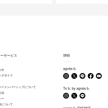
マーサービス
SNS
agnès b.
わせ
ングガイド
ベーメンバーシップについて
To b. by agnès b.
方法
シー
料について
agnès b. ENFANT