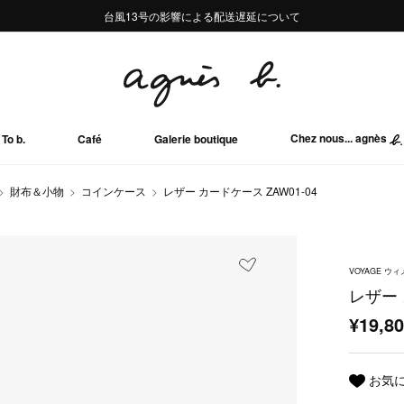
熊本地域地震の影響による配送遅延について
熊本地域地震の影響による配送遅延について
台風13号の影響による配送遅延について
Summer Sale 2buy10%OFF!!
Summer Sale 2buy10%OFF!!
Chez nous... agnès
To b.
Café
Galerie boutique
財布＆小物
コインケース
レザー カードケース ZAW01-04
VOYAGE 
レザー 
¥19,8
お気