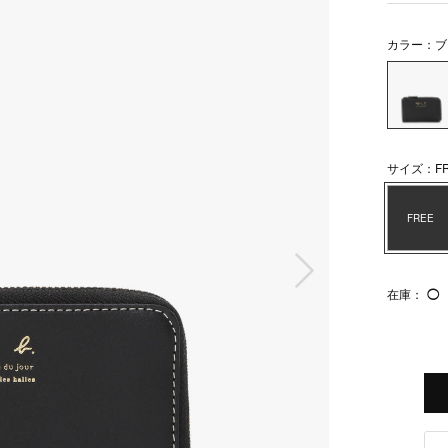
カラー：ブ
サイズ：FR
FREE
次の画像
在庫：
◯