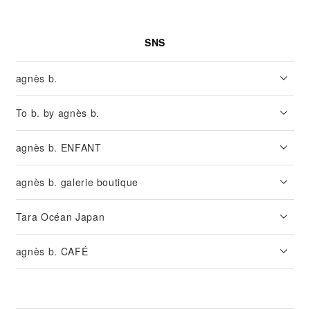
SNS
agnès b.
To b. by agnès b.
agnès b. ENFANT
agnès b. galerie boutique
Tara Océan Japan
agnès b. CAFÉ