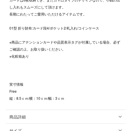
し入れもスムーズにして頂けます。
長期にわたってご愛用いただけるアイテムです。
01型 折り財布:カード段4/ポケット2/札入れ/コインケース
※商品にアテンションカードや品質表示タグが付属している場合、必ず
ご確認の上、お取り扱いください。
※化粧箱あり
実寸情報
Free
縦：8.5ｃｍ/横：10ｃｍ/幅：3ｃｍ
商品詳細
サイズ