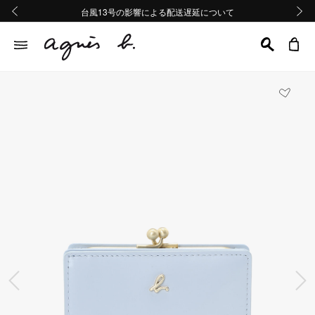
熊本地域地震の影響による配送遅延について
熊本地域地震の影響による配送遅延について
台風13号の影響による配送遅延について
Summer Sale 2buy10%OFF!!
Summer Sale 2buy10%OFF!!
前の画像
次の画
前の画像
次