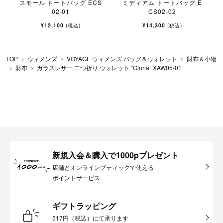
S
スモール トートバッグ ECS
ミディアム トートバッグ E
02-01
CS02-02
¥12,100
¥14,300
(税込)
(税込)
TOP
ウィメンズ
VOYAGE ウィメンズ バッグ＆ウォレット
財布＆小物
財布
ガラスレザー 二つ折り ウォレット ”Gloria” XAW05-01
新規入会＆購入で1000pプレゼント
店舗とオンラインブティックで使える
ポイントサービス
ギフトラッピング
517円（税込）にて承ります