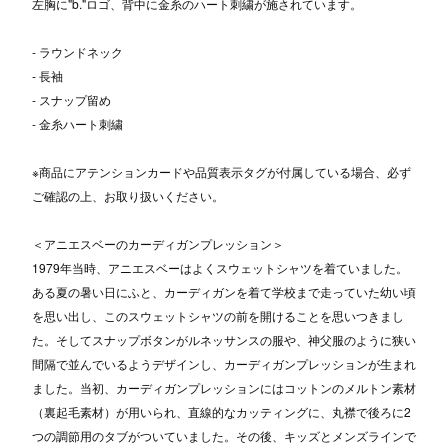
左胸に"b."ロゴ、背中に金糸のハート刺繍が施されています。
- ラウンドネック
- 長袖
- スナップ留め
- 金糸ハート刺繍
※商品にアテンションカードや品質表示タグが付属している場合、必ず
ご確認の上、お取り扱いください。
＜アニエスベーのカーディガンプレッション＞
1979年当時、アニエスベーはよくスウェットシャツを着ていました。
ある夏の暑い日にふと、カーディガンを着て学校まで走っていた幼い頃
を思い出し、このスウェットシャツの前を開けることを思いつきまし
た。そしてスナップボタンがルネッサンスの服や、神父服のように狭い
間隔で並んでいるようデザインし、カーディガンプレッションが生まれ
ました。当初、カーディガンプレッションにはコットンのメルトン素材
（裏起毛素材）が用いられ、直線的なカッティングに、丸襟で後ろに2
つの調節用のタブがついていました。その後、キッズとメンズラインで