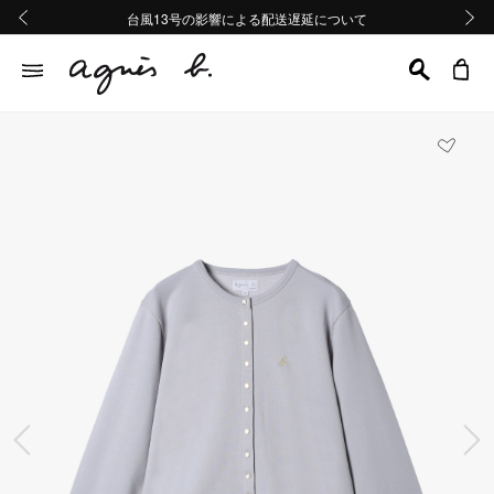
熊本地域地震の影響による配送遅延について
熊本地域地震の影響による配送遅延について
台風13号の影響による配送遅延について
Summer Sale 2buy10%OFF!!
Summer Sale 2buy10%OFF!!
前の画像
次の画
前の画像
次