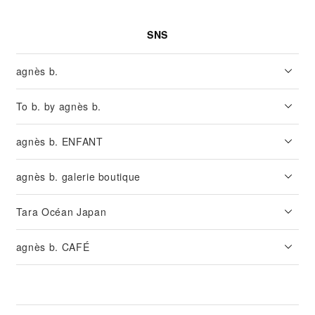
SNS
agnès b.
To b. by agnès b.
agnès b. ENFANT
agnès b. galerie boutique
Tara Océan Japan
agnès b. CAFÉ