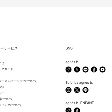
マーサービス
SNS
agnès b.
わせ
ングガイド
ベーメンバーシップについて
To b. by agnès b.
方法
シー
料について
agnès b. ENFANT
ッピングについて