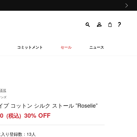
次の画像
コミットメント
セール
ニュース
品不可
メンズ
プ コットン シルク ストール ”Roselie”
50
30% OFF
(税込)
に入り登録数：
13
人