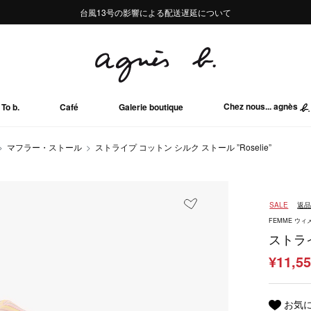
熊本地域地震の影響による配送遅延について
熊本地域地震の影響による配送遅延について
台風13号の影響による配送遅延について
Summer Sale 2buy10%OFF!!
Summer Sale 2buy10%OFF!!
Chez nous... agnès
To b.
Café
Galerie boutique
マフラー・ストール
ストライプ コットン シルク ストール ”Roselie”
SALE
返
FEMME ウィ
ストライ
¥11,5
お気