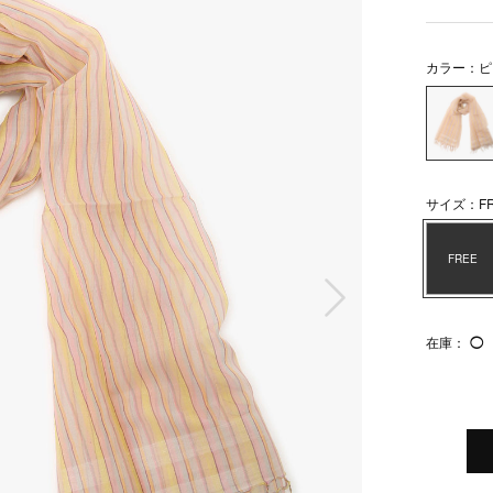
カラー：ピ
サイズ：FR
FREE
次の画像
在庫：
◯