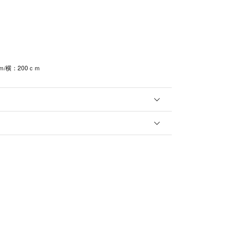
ｍ/横：200ｃｍ