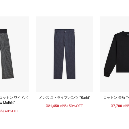
 コットン ワイドパ
メンズ ストライプ パンツ ”Barbi”
コットン 長袖 Tシャ
 Mathis”
¥21,450
50%OFF
¥7,700
(税込)
(税込
40%OFF
税込)