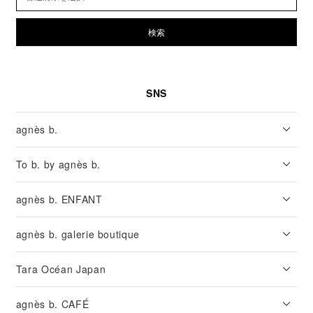
検索
SNS
agnès b.
To b. by agnès b.
agnès b. ENFANT
agnès b. galerie boutique
Tara Océan Japan
agnès b. CAFÉ