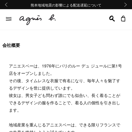
熊本地域地震の影響による配送遅延について
熊本地域地震の影響による配送遅延について
Summer Sale 2buy10%OFF!!
Summer Sale 2buy10%OFF!!
前の画像
次の画
会社概要
アニエスベーは、1976年にパリのルー デュ ジュールに第1号
店をオープンしました。
その後、タイムレスな衣服で有名になり、毎年人々を魅了す
るデザインを世に提供しています。
彼女は、男女子ども問わず誰にでも似合い、長く着ることが
できるデザインの服を作ることで、着る人の個性を引き出し
ます。
地域産業を重んじるアニエスベーは、できる限りフランスで
の生産を維持しようと試みています。