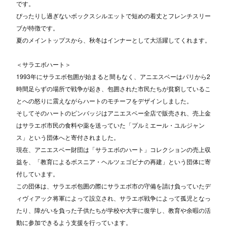
です。
ぴったりし過ぎないボックスシルエットで短めの着丈とフレンチスリー
ブが特徴です。
夏のメイントップスから、秋冬はインナーとして大活躍してくれます。
＜サラエボハート＞
1993年にサラエボ包囲が始まると間もなく、アニエスベーはパリから2
時間足らずの場所で戦争が起き、包囲された市民たちが貧窮しているこ
とへの怒りに震えながらハートのモチーフをデザインしました。
そしてそのハートのピンバッジはアニエスベー全店で販売され、売上金
はサラエボ市民の食料や薬を送っていた「プルミエール・ユルジャン
ス」という団体へと寄付されました。
現在、アニエスベー財団は「サラエボのハート」コレクションの売上収
益を、「教育によるボスニア・ヘルツェゴビナの再建」という団体に寄
付しています。
この団体は、サラエボ包囲の際にサラエボ市の守備を請け負っていたデ
ィヴィアック将軍によって設立され、サラエボ戦争によって孤児となっ
たり、障がいを負った子供たちが学校や大学に復学し、教育や余暇の活
動に参加できるよう支援を行っています。