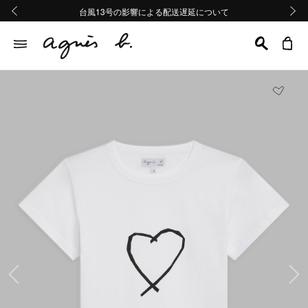
熊本地域地震の影響による配送遅延について
熊本地域地震の影響による配送遅延について
台風13号の影響による配送遅延について
Summer Sale 2buy10%OFF!!
Summer Sale 2buy10%OFF!!
前の画像
次の画
前の画像
次