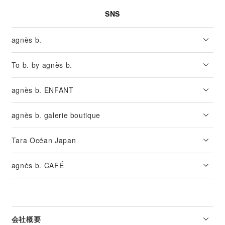
SNS
agnès b.
To b. by agnès b.
agnès b. ENFANT
agnès b. galerie boutique
Tara Océan Japan
agnès b. CAFÉ
会社概要