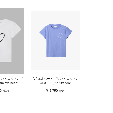
ント コットン 半
"b."ロゴ ハート プリント コットン
ajevo heart"
半袖 Tシャツ "Brando"
50
¥13,750
(税込)
(税込)