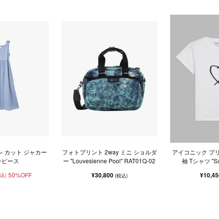
ン カット ジャカー
フォトプリント 2way ミニ ショルダ
アイコニック プリ
ンピース
ー "Louvesienne Pool" RAT01Q-02
袖 Tシャツ "Sar
50%OFF
¥30,800
¥10,4
税込)
(税込)