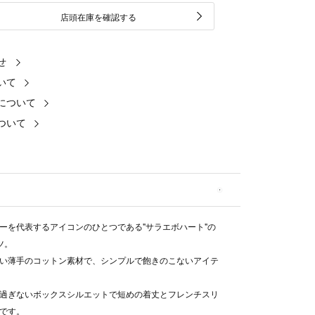
店頭在庫を確認する
せ
いて
について
ついて
ーを代表するアイコンのひとつである"サラエボハート"の
ツ。
い薄手のコットン素材で、シンプルで飽きのこないアイテ
過ぎないボックスシルエットで短めの着丈とフレンチスリ
です。