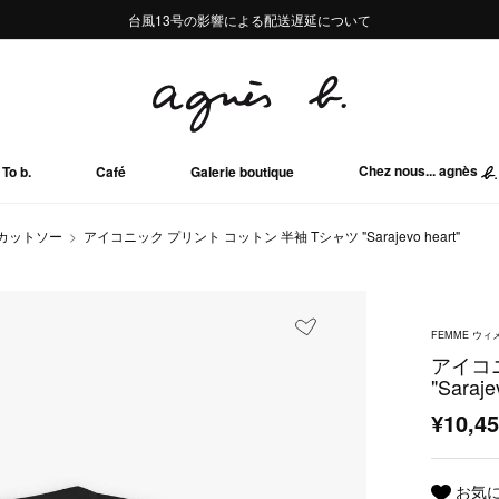
熊本地域地震の影響による配送遅延について
熊本地域地震の影響による配送遅延について
台風13号の影響による配送遅延について
Summer Sale 2buy10%OFF!!
Summer Sale 2buy10%OFF!!
Chez nous... agnès
To b.
Café
Galerie boutique
/カットソー
アイコニック プリント コットン 半袖 Tシャツ "Sarajevo heart"
FEMME ウィ
アイコ
"Saraje
¥10,4
お気