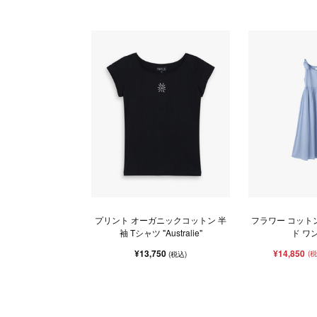
プリント オーガニックコットン 半
フラワー コット
袖 Tシャツ "Australie"
ド ワ
¥13,750
¥14,850
(
(税込)