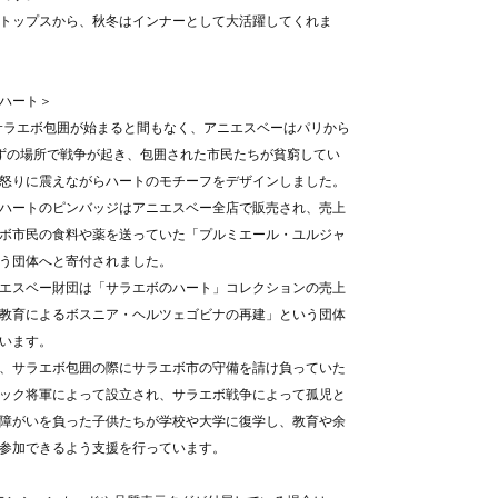
トップスから、秋冬はインナーとして大活躍してくれま
ハート＞
にサラエボ包囲が始まると間もなく、アニエスベーはパリから
ずの場所で戦争が起き、包囲された市民たちが貧窮してい
怒りに震えながらハートのモチーフをデザインしました。
ハートのピンバッジはアニエスベー全店で販売され、売上
ボ市民の食料や薬を送っていた「プルミエール・ユルジャ
う団体へと寄付されました。
エスベー財団は「サラエボのハート」コレクションの売上
教育によるボスニア・ヘルツェゴビナの再建」という団体
います。
、サラエボ包囲の際にサラエボ市の守備を請け負っていた
ック将軍によって設立され、サラエボ戦争によって孤児と
障がいを負った子供たちが学校や大学に復学し、教育や余
参加できるよう支援を行っています。