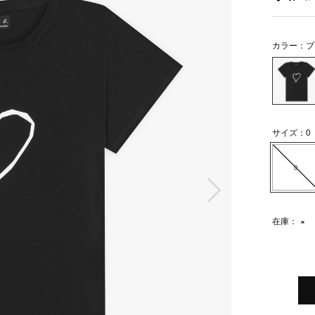
カラー：ブ
サイズ：0
0
次の画像
在庫：
×