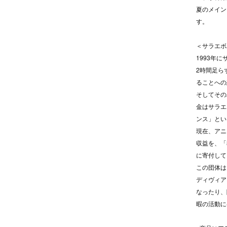
夏のメイン
す。
＜サラエボ
1993年
2時間足ら
ることへの
そしてその
金はサラエ
ンス」とい
現在、アニ
収益を、「
に寄付して
この団体は
ディヴィア
なったり、
暇の活動に