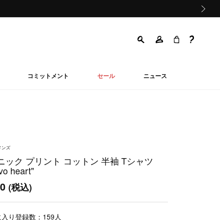
次の画像
コミットメント
セール
ニュース
メンズ
ニック プリント コットン 半袖 Tシャツ
vo heart"
50
(税込)
に入り登録数：
159
人