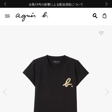
熊本地域地震の影響による配送遅延について
熊本地域地震の影響による配送遅延について
台風13号の影響による配送遅延について
Summer Sale 2buy10%OFF!!
Summer Sale 2buy10%OFF!!
前の画像
次の画
前の画像
次