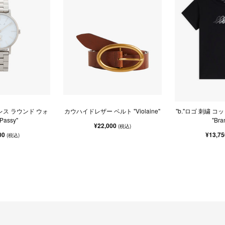
レス ラウンド ウォ
カウハイドレザー ベルト "Violaine"
"b."ロゴ 刺繍 コ
Passy"
"Bra
¥22,000
(税込)
00
¥13,7
(税込)