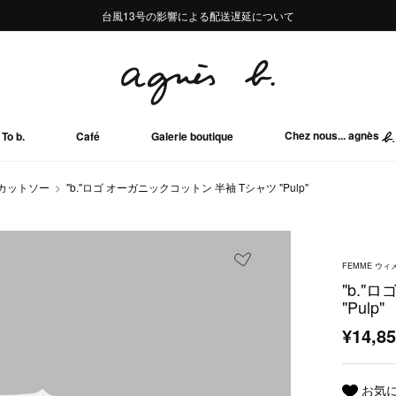
熊本地域地震の影響による配送遅延について
熊本地域地震の影響による配送遅延について
台風13号の影響による配送遅延について
Summer Sale 2buy10%OFF!!
Summer Sale 2buy10%OFF!!
Chez nous... agnès
To b.
Café
Galerie boutique
/カットソー
"b."ロゴ オーガニックコットン 半袖 Tシャツ "Pulp"
FEMME ウィ
"b."
"Pulp"
¥14,8
お気