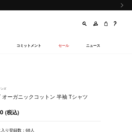
次の画像
コミットメント
セール
ニュース
メンズ
ロゴ オーガニックコットン 半袖 Tシャツ
50
(税込)
に入り登録数：
68
人