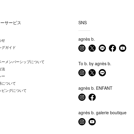
マーサービス
SNS
agnès b.
わせ
ングガイド
ベーメンバーシップについて
To b. by agnès b.
方法
シー
料について
agnès b. ENFANT
ッピングについて
agnès b. galerie boutique