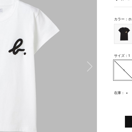
カラー：ホ
サイズ：1
次の画像
1
在庫：
×