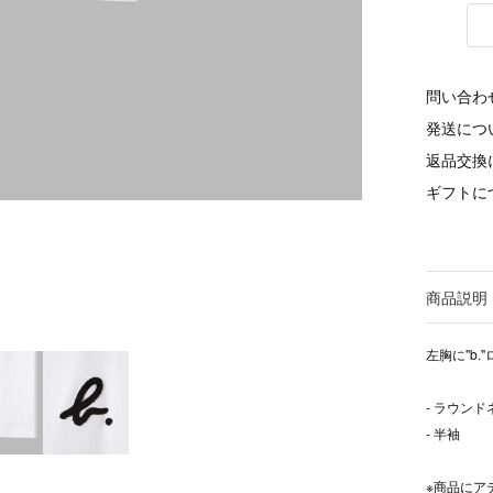
問い合わ
発送につ
返品交換
ギフトに
商品説明
左胸に"b
- ラウンド
- 半袖
※商品にア