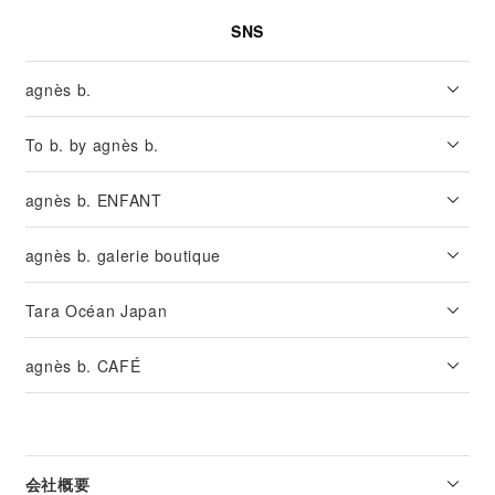
SNS
agnès b.
To b. by agnès b.
agnès b. ENFANT
agnès b. galerie boutique
Tara Océan Japan
agnès b. CAFÉ
会社概要