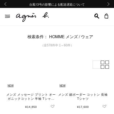
熊本地域地震の影響による配送遅延について
熊本地域地震の影響による配送遅延について
台風13号の影響による配送遅延について
Summer Sale 2buy10%OFF!!
Summer Sale 2buy10%OFF!!
前の画像
次の画
検索条件：
HOMME メンズ
ウェア
（全578件中 1～60件）
NEW
NEW
メンズ メッセージ プリント オー
メンズ 細ボーダー コットン 長袖
ガニックコットン 半袖 Tシャツ
Tシャツ
"Brando"
¥14,850
¥17,600