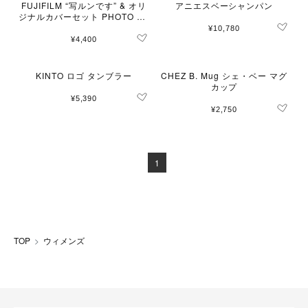
FUJIFILM “写ルンです” & オリ
アニエスベーシャンパン
ジナルカバーセット PHOTO SK
Y
¥10,780
¥4,400
KINTO ロゴ タンブラー
CHEZ B. Mug シェ・ベー マグ
カップ
¥5,390
¥2,750
1
TOP
ウィメンズ