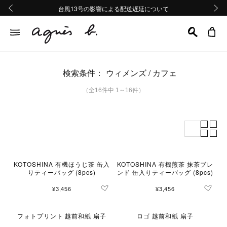
熊本地域地震の影響による配送遅延について
熊本地域地震の影響による配送遅延について
台風13号の影響による配送遅延について
Summer Sale 2buy10%OFF!!
Summer Sale 2buy10%OFF!!
前の画像
次の画
検索条件：
ウィメンズ
カフェ
（全16件中 1～16件）
KOTOSHINA 有機ほうじ茶 缶入
KOTOSHINA 有機煎茶 抹茶ブレ
りティーバッグ (8pcs)
ンド 缶入りティーバッグ (8pcs)
¥3,456
¥3,456
フォトプリント 越前和紙 扇子
ロゴ 越前和紙 扇子