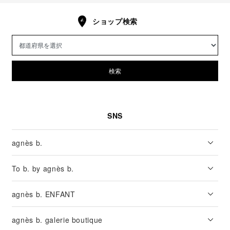
ショップ検索
検索
SNS
agnès b.
To b. by agnès b.
agnès b. ENFANT
agnès b. galerie boutique