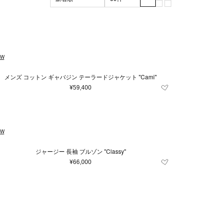
ブラック系
マザーズグッズ
XL
XXL
グリーン系
3XL
マザーズバッグ
ッド系
120～130cm（8歳）
その他
雑貨
70ｃｍ（6ヶ月）
EW
5cm
13cm
14cm
メンズ コットン ギャバジン テーラードジャケット "Cami"
21cm
22cm
¥59,400
.5cm
26cm
26.5cm
57cm
58cm
EW
110cm
16～18cm
ジャージー 長袖 ブルゾン "Classy"
29～30cm
31～32cm
¥66,000
10～12歳
10～14歳
4.5
5
6.5