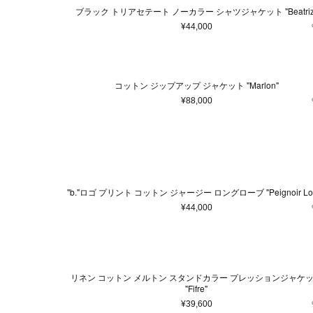
7
ヘアアクセサリー
7.5
8
8
ブラック トリアセテート ノーカラー シャツジャケット "Beatriz
アクセサリー
¥44,000
13.5
24
26
マフラー・ストール
ポーチ
35.5
36
37
ベルト
コットン ジップアップ ジャケット "Marlon"
41.5
42
43
レッグウェア
¥88,000
シューズ
60
62
64
手袋
100 ml
150 ml
22
サングラス
ハンカチ・タオル
ネクタイ
"b."ロゴ プリント コットン ジャージー ロングローブ "Peignoir Lo
その他
¥44,000
リネン コットン メルトン スタンドカラー プレッションジャケ
"Fifre"
¥39,600