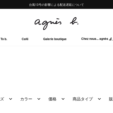
熊本地域地震の影響による配送遅延について
熊本地域地震の影響による配送遅延について
台風13号の影響による配送遅延について
Summer Sale 2buy10%OFF!!
Summer Sale 2buy10%OFF!!
Chez nous... agnès
To b.
Café
Galerie boutique
ズ
カラー
価格
商品タイプ
販