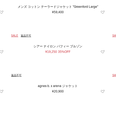
メンズ コットン テーラードジャケット "Greenford Large"
¥59,400
SALE
返品不可
SA
シアー ナイロン パフィー ブルゾン
¥19,250
35%OFF
返品不可
SA
agnes b. x arena ジャケット
¥20,900