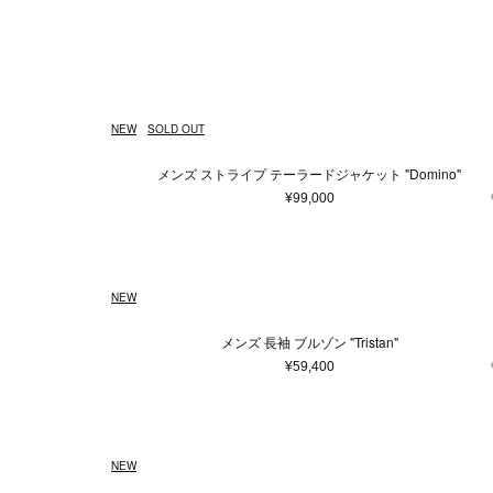
ウェア
ウィメンズ
5XS
通常商品
通常価格
在庫あり
Made in France
ホワイト
4XS
予約商品
セール
メンズ
バッグ
Made in 
ベージュ
3XS
アウター
ショ
Free
ピンク系
95～100cm（3歳）
ゴールド
¥
トップス/シャツ
トー
130～140cm（10歳）
ニット/セーター
ブラウン系
パープ
ハン
14
NEW
SOLD OUT
カーディガン
バッ
70～80cm(1歳）
80～85
Tシャツ/カットソー
ボス
メンズ ストライプ テーラードジャケット "Domino"
スウェット/パーカー
ボデ
14.5cm
15cm
16
¥99,000
パンツ
ビジ
22.5cm
23cm
23
スカート
エコ
ワンピース
その
27cm
27.5cm
43
NEW
オールインワン
59cm
75cm
80c
ロンパース
メンズ 長袖 ブルゾン "Tristan"
スタイ
19～20cm
21～22cm
¥59,400
その他ウェア
33～34cm
35～36cm
ファッション雑貨
本/雑貨
12～14歳
14歳～
NEW
帽子
本＆