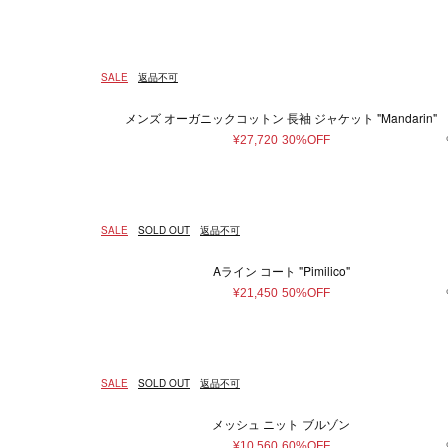
SALE
返品不可
メンズ オーガニックコットン 長袖 ジャケット "Mandarin"
¥27,720
30%OFF
SALE
SOLD OUT
返品不可
Aライン コート "Pimilico"
¥21,450
50%OFF
SALE
SOLD OUT
返品不可
メッシュ ニット ブルゾン
¥10,560
60%OFF