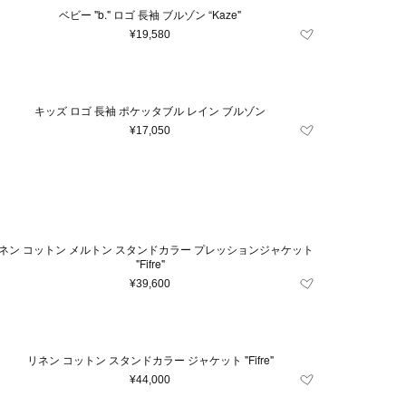
11.5
12.5
13
ベビー "b." ロゴ 長袖 ブルゾン “Kaze"
¥19,580
2
33
34
35
40
40.5
41
キッズ ロゴ 長袖 ポケッタブル レイン ブルゾン
2
54
56
58
¥17,050
05
110
40 ml
ネン コットン メルトン スタンドカラー プレッションジャケット
"Fifre"
¥39,600
リネン コットン スタンドカラー ジャケット "Fifre"
¥44,000