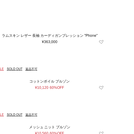
ラムスキン レザー 長袖 カーディガンプレッション "Phone"
¥363,000
LE
SOLD OUT
返品不可
コットンボイル ブルゾン
¥10,120
60%OFF
LE
SOLD OUT
返品不可
メッシュ ニット ブルゾン
¥10,560
60%OFF