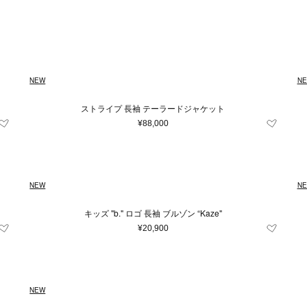
Japan
キッズ＆ベビー
再入荷アイテム
XXS
イエロー系
財布＆小物
XS
ユニセックス
S
シルバー系
M
時計
L
ルダーバッグ
財布
時計
系
100～110cm（4歳）
グレー系
〜
ブルー系
110～120cm（6歳）
レ
¥
トバッグ
コインケース
条件をクリア
条件をクリア
条件をクリア
条件をクリア
条件をクリア
この条件で絞り込む
この条件で絞り込む
この条件で絞り込む
この条件で絞り込む
この条件で絞り込む
ル系
ドバッグ
0～150cm（12歳）
オレンジ系
カードケース＆パスケース
50～60cm(3ヶ月）
60～
条件をクリア
この条件で絞り込む
NEW
N
クパック
キーケース＆キーホルダー
cm(18ヶ月)
85～95cm(2歳)
12cm
12.
トンバッグ
スマホグッズ
ストライプ 長袖 テーラードジャケット
条件をクリア
この条件で絞り込む
ィバッグ
その他
cm
17cm
18cm
19cm
20cm
¥88,000
ネスバッグ
.5cm
24cm
24.5cm
25cm
25
バッグ
他
cm
46cm
49cm
53cm
56cm
NEW
N
m
85cm
90cm
95cm
105cm
キッズ "b." ロゴ 長袖 ブルゾン “Kaze"
23～24cm
25～26cm
27～28cm
¥20,900
2～4歳
4～6歳
6～8歳
8～10歳
フレグランス
0
1
2
3
3.5
4
NEW
雑貨
フレグランス