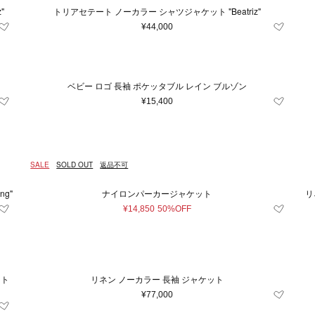
.5
9
9.5
10
10.5
11
"
トリアセテート ノーカラー シャツジャケット "Beatriz"
¥44,000
27
28
29
30
31
3
37.5
38
38.5
39
39.5
ベビー ロゴ 長袖 ポケッタブル レイン ブルゾン
44
45
46
48
50
5
¥15,400
80
85
90
95
100
1
23
SALE
SOLD OUT
返品不可
ng"
ナイロンパーカージャケット
リ
条件をクリア
この条件で絞り込む
¥14,850
50%OFF
条件をクリア
この条件で絞り込む
ット
リネン ノーカラー 長袖 ジャケット
¥77,000