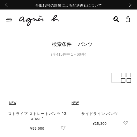
熊本地域地震の影響による配送遅延について
熊本地域地震の影響による配送遅延について
台風13号の影響による配送遅延について
Summer Sale 2buy10%OFF!!
Summer Sale 2buy10%OFF!!
前の画像
次の画
検索条件：
パンツ
（全415件中 1～60件）
NEW
NEW
ストライプ ストレートパンツ "G
サイドライン パンツ
arcon"
¥25,300
¥55,000