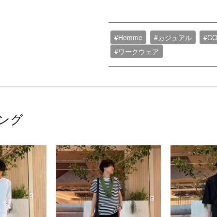
#Homme
#カジュアル
#C
#ワークウェア
ング