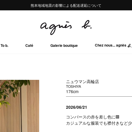
熊本地域地震の影響による配送遅延について
熊本地域地震の影響による配送遅延について
Summer Sale 2buy10%OFF!!
Summer Sale 2buy10%OFF!!
Chez nous... agnès
To b.
Café
Galerie boutique
ニュウマン高輪店
TOSHIYA
176cm
2026/06/21
コンバースの赤を差し色に🟥
カジュアルな服装でも襟付きなど少