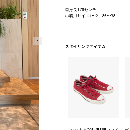
---------------
◎身長176センチ
◎着用サイズ1〜2、36〜38
---------------
次の画像
スタイリングアイテム
agnes b. × CONVERSE メンズ
デ