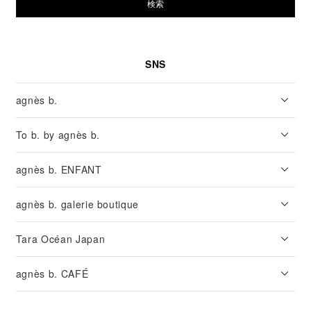
検索
SNS
agnès b.
To b. by agnès b.
agnès b. ENFANT
agnès b. galerie boutique
Tara Océan Japan
agnès b. CAFÉ