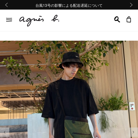
熊本地域地震の影響による配送遅延について
熊本地域地震の影響による配送遅延について
台風13号の影響による配送遅延について
Summer Sale 2buy10%OFF!!
Summer Sale 2buy10%OFF!!
前の画像
次の画
前の画像
次