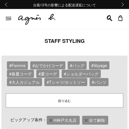
熊本地域地震の影響による配送遅延について
熊本地域地震の影響による配送遅延について
台風13号の影響による配送遅延について
Summer Sale 2buy10%OFF!!
Summer Sale 2buy10%OFF!!
前の画像
次の画
STAFF STYLING
#Femme
#おでかけコーデ
#バッグ
#Voyage
#春夏コーデ
#夏コーデ
#ショルダーバッグ
#大人カジュアル
#Tシャツ/カットソー
#パンツ
絞り込む
ピックアップ条件：
H神戸大丸店
全て解除