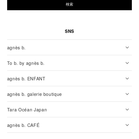
検索
SNS
agnès b.
To b. by agnès b.
agnès b. ENFANT
agnès b. galerie boutique
Tara Océan Japan
agnès b. CAFÉ