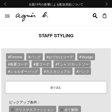
熊本地域地震の影響による配送遅延について
熊本地域地震の影響による配送遅延について
台風13号の影響による配送遅延について
Summer Sale 2buy10%OFF!!
Summer Sale 2buy10%OFF!!
前の画像
次の画
STAFF STYLING
#Femme
#バッグ
#おでかけコーデ
#Voyage
#春夏コーデ
#夏コーデ
#Tシャツ/カットソー
#ショルダーバッグ
#大人カジュアル
#パンツ
絞り込む
ピックアップ条件：
クリスマスファッション
全て解除