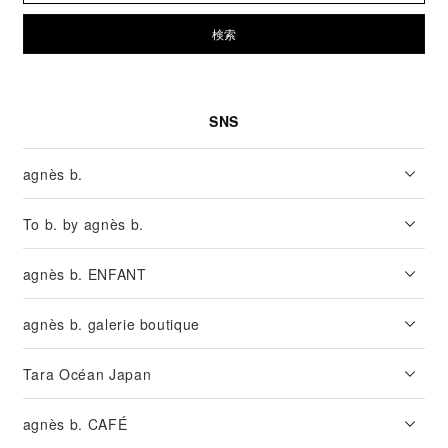
検索
SNS
agnès b.
To b. by agnès b.
agnès b. ENFANT
agnès b. galerie boutique
Tara Océan Japan
agnès b. CAFÉ