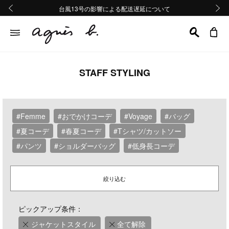
熊本地域地震の影響による配送遅延について
熊本地域地震の影響による配送遅延について
台風13号の影響による配送遅延について
Summer Sale 2buy10%OFF!!
Summer Sale 2buy10%OFF!!
前の画像
次の画
STAFF STYLING
#Femme
#おでかけコーデ
#Voyage
#バッグ
#夏コーデ
#春夏コーデ
#Tシャツ/カットソー
#パンツ
#ショルダーバッグ
#低身長コーデ
絞り込む
ピックアップ条件：
ジャケットスタイル
全て解除