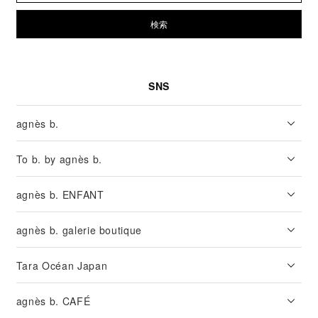
検索
SNS
agnès b.
To b. by agnès b.
agnès b. ENFANT
agnès b. galerie boutique
Tara Océan Japan
agnès b. CAFÉ