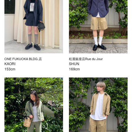
ONE FUKUOKA BLDG.店
松屋銀座店Rue du Jour
KAORI
SHUN
153cm
169cm