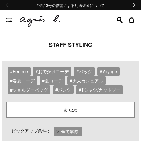
熊本地域地震の影響による配送遅延について
熊本地域地震の影響による配送遅延について
台風13号の影響による配送遅延について
Summer Sale 2buy10%OFF!!
Summer Sale 2buy10%OFF!!
前の画像
次の画
STAFF STYLING
#Femme
#おでかけコーデ
#バッグ
#Voyage
#春夏コーデ
#夏コーデ
#大人カジュアル
#ショルダーバッグ
#パンツ
#Tシャツ/カットソー
絞り込む
ピックアップ条件：
全て解除