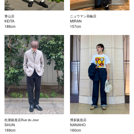
青山店
ニュウマン高輪店
KEITA
MIRAN
186cm
157cm
松屋銀座店Rue du Jour
博多阪急店
SHUN
NANAHO
169cm
160cm