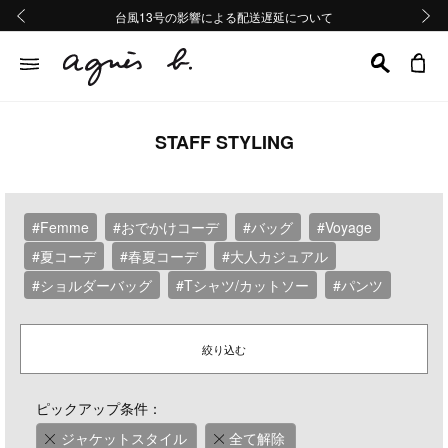
熊本地域地震の影響による配送遅延について
熊本地域地震の影響による配送遅延について
台風13号の影響による配送遅延について
Summer Sale 2buy10%OFF!!
Summer Sale 2buy10%OFF!!
前の画像
次の画
STAFF STYLING
#Femme
#おでかけコーデ
#バッグ
#Voyage
#夏コーデ
#春夏コーデ
#大人カジュアル
#ショルダーバッグ
#Tシャツ/カットソー
#パンツ
絞り込む
ピックアップ条件：
ジャケットスタイル
全て解除