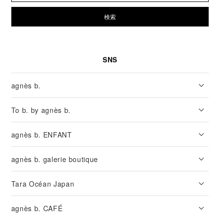
検索
SNS
agnès b.
To b. by agnès b.
agnès b. ENFANT
agnès b. galerie boutique
Tara Océan Japan
agnès b. CAFÉ