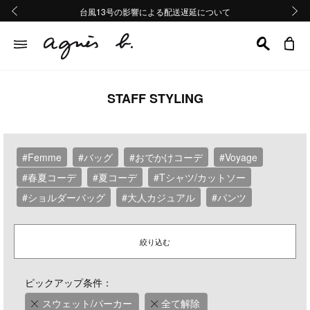
熊本地域地震の影響による配送遅延について
熊本地域地震の影響による配送遅延について
台風13号の影響による配送遅延について
Summer Sale 2buy10%OFF!!
Summer Sale 2buy10%OFF!!
前の画像
次の画
STAFF STYLING
#Femme
#バッグ
#おでかけコーデ
#Voyage
#春夏コーデ
#夏コーデ
#Tシャツ/カットソー
#ショルダーバッグ
#大人カジュアル
#パンツ
絞り込む
ピックアップ条件：
スウェット/パーカー
全て解除