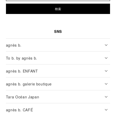
検索
SNS
agnès b.
To b. by agnès b.
agnès b. ENFANT
agnès b. galerie boutique
Tara Océan Japan
agnès b. CAFÉ