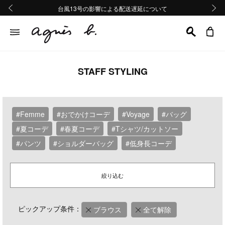
熊本地域地震の影響による配送遅延について
熊本地域地震の影響による配送遅延について
台風13号の影響による配送遅延について
Summer Sale 2buy10%OFF!!
Summer Sale 2buy10%OFF!!
前の画像
次の画
STAFF STYLING
#Femme
#おでかけコーデ
#Voyage
#バッグ
#夏コーデ
#春夏コーデ
#Tシャツ/カットソー
#パンツ
#ショルダーバッグ
#低身長コーデ
絞り込む
ピックアップ条件：
ブラウス
全て解除