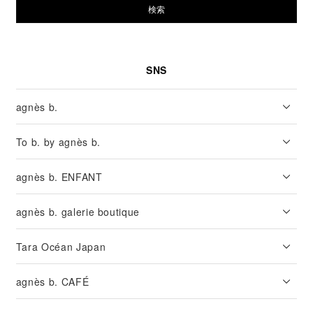
検索
SNS
agnès b.
To b. by agnès b.
agnès b. ENFANT
agnès b. galerie boutique
Tara Océan Japan
agnès b. CAFÉ