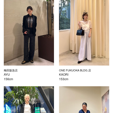
梅田阪急店
ONE FUKUOKA BLDG.店
AYU
KAORI
156cm
153cm