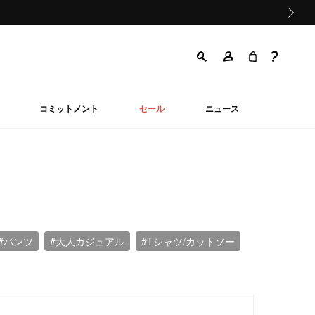
次の画像
コミットメント
セール
ニュース
#パンツ
#大人カジュアル
#Tシャツ/カットソー