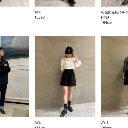
AYU
松屋銀座店Rue du
156cm
HINA
164cm
AYU
AYU
156cm
156cm