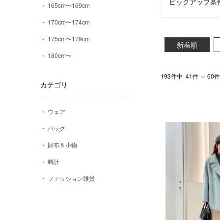
ピックアップ条
165cm〜169cm
170cm〜174cm
175cm〜179cm
新着順
180cm〜
193件中
41件 ～ 6
カテゴリ
ウェア
バッグ
財布＆小物
時計
ファッション雑貨