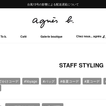
熊本地域地震の影響による配送遅延について
熊本地域地震の影響による配送遅延について
台風13号の影響による配送遅延について
Summer Sale 2buy10%OFF!!
Summer Sale 2buy10%OFF!!
Chez nous... agnès
To b.
Café
Galerie boutique
STAFF STYLING
でかけコーデ
#Voyage
#バッグ
#春夏コーデ
#夏コーデ