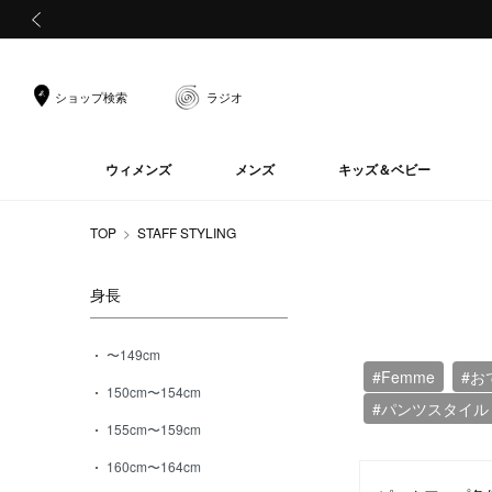
前の画像
ショップ検索
ラジオ
ウィメンズ
メンズ
キッズ＆ベビー
TOP
STAFF STYLING
身長
〜149cm
#Femme
#お
150cm〜154cm
#パンツスタイル
155cm〜159cm
160cm〜164cm