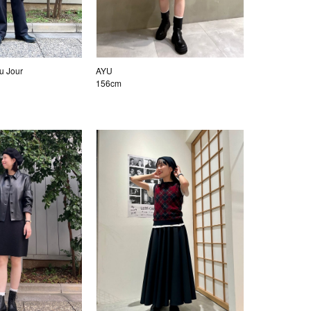
 Jour
AYU
156cm