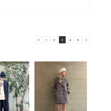
Previous
Next
1
2
3
4
5