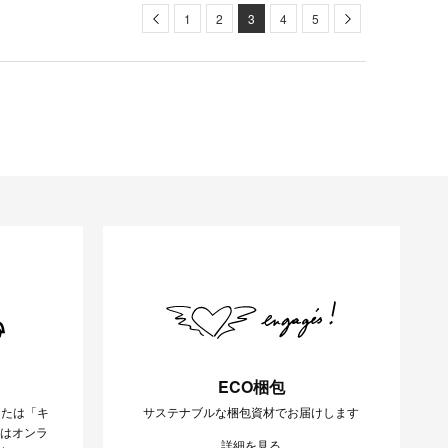
Previous
Next
1
2
3
4
5
ECO梱包
または「キ
サステナブルな梱包資材でお届けします
様はオンラ
詳細を見る