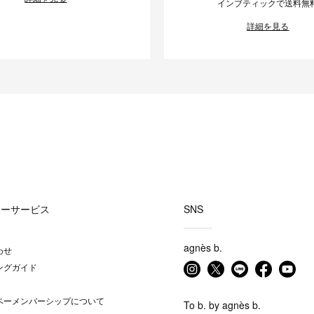
インブティックで送料無
詳細を見る
マーサービス
SNS
agnès b.
わせ
ングガイド
ベーメンバーシップについて
To b. by agnès b.