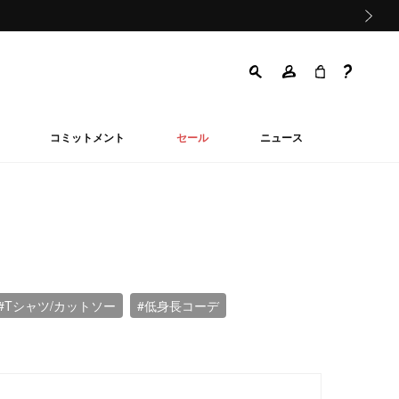
次の画像
コミットメント
セール
ニュース
#Tシャツ/カットソー
#低身長コーデ