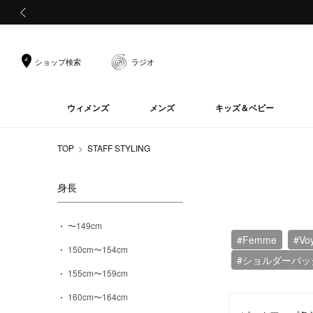
前の画像
ショップ検索
ラジオ
ウィメンズ
メンズ
キッズ＆ベビー
TOP
STAFF STYLING
身長
〜149cm
#Femme
#Vo
150cm〜154cm
#ショルダーバッ
155cm〜159cm
160cm〜164cm