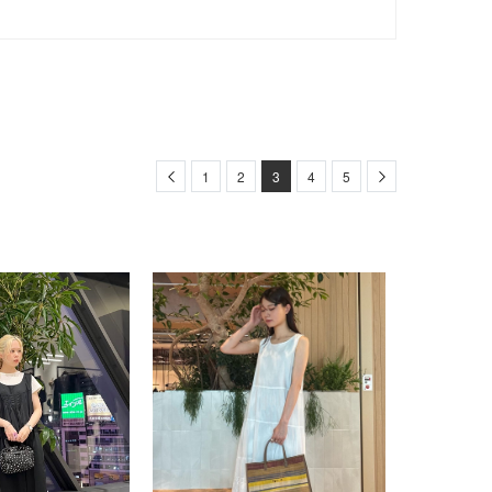
Previous
Next
1
2
3
4
5