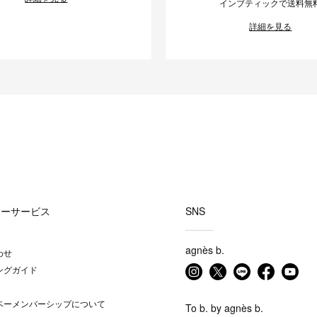
インブティックで送料無
詳細を見る
マーサービス
SNS
agnès b.
わせ
ングガイド
ベーメンバーシップについて
To b. by agnès b.