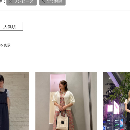
件：
ワンピース
全て解除
人気順
0件を表示