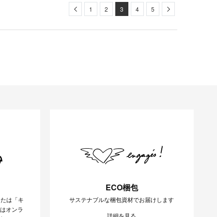
Previous
Next
1
2
3
4
5
ECO梱包
または「キ
サステナブルな梱包資材でお届けします
様はオンラ
詳細を見る