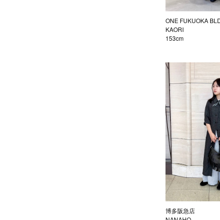
ONE FUKUOKA BL
KAORI
153cm
博多阪急店
NANAHO