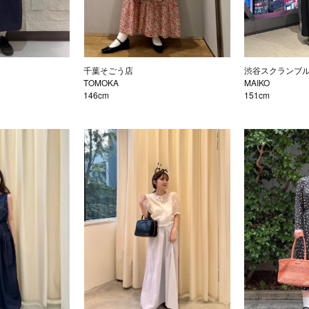
千葉そごう店
渋谷スクランブ
TOMOKA
MAIKO
146cm
151cm