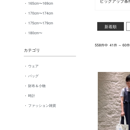
ピックアップ条
165cm〜169cm
170cm〜174cm
175cm〜179cm
新着順
180cm〜
558件中
41件 ～ 6
カテゴリ
ウェア
バッグ
財布＆小物
時計
ファッション雑貨