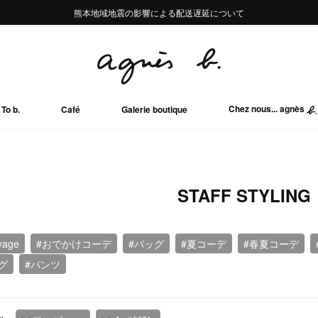
熊本地域地震の影響による配送遅延について
熊本地域地震の影響による配送遅延について
Summer Sale 2buy10%OFF!!
Summer Sale 2buy10%OFF!!
Chez nous... agnès
To b.
Café
Galerie boutique
STAFF STYLING
yage
#おでかけコーデ
#バッグ
#夏コーデ
#春夏コーデ
グ
#パンツ