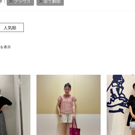
件：
ブラウス
全て解除
人気順
0件を表示