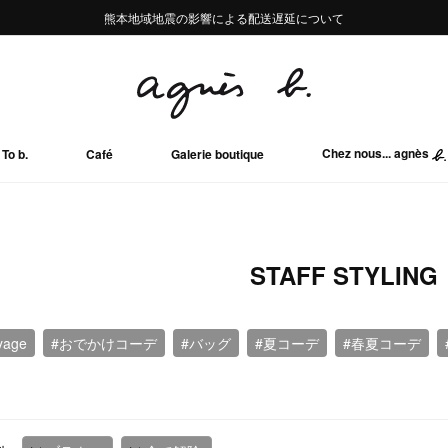
熊本地域地震の影響による配送遅延について
熊本地域地震の影響による配送遅延について
Summer Sale 2buy10%OFF!!
Summer Sale 2buy10%OFF!!
Chez nous... agnès
To b.
Café
Galerie boutique
STAFF STYLING
yage
#おでかけコーデ
#バッグ
#夏コーデ
#春夏コーデ