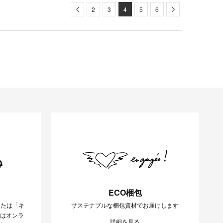
Previous
Next
2
3
4
5
6
ECO梱包
または「キ
サステナブルな梱包資材でお届けします
様はオンラ
詳細を見る