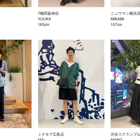
T梅田阪神店
ニュウマン横浜
YUUKA
MINAMI
163cm
157cm
ミナモア広島店
渋谷スクランブ
MAI
MAIKO