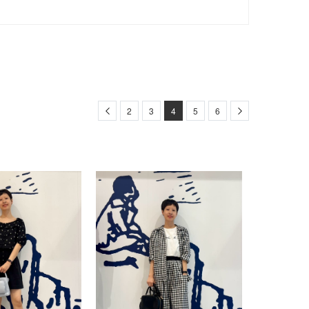
Previous
Next
2
3
4
5
6