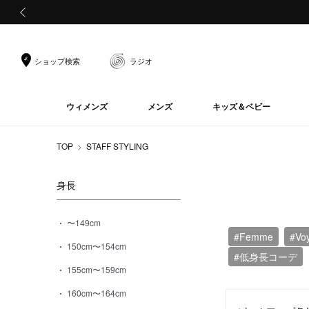
前の画像
ショップ検索
ラジオ
ウィメンズ
メンズ
キッズ＆ベビー
TOP
STAFF STYLING
身長
〜149cm
#Femme
#Vo
150cm〜154cm
#低身長コーデ
155cm〜159cm
160cm〜164cm