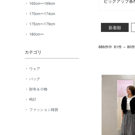
ピックアップ条
165cm〜169cm
170cm〜174cm
175cm〜179cm
新着順
180cm〜
886件中
61件 ～ 8
カテゴリ
ウェア
バッグ
財布＆小物
時計
ファッション雑貨