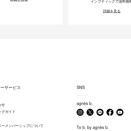
インブティックで送料無
詳細を見る
マーサービス
SNS
agnès b.
わせ
ングガイド
ベーメンバーシップについて
To b. by agnès b.