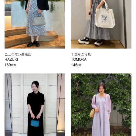
ニュウマン高輪店
千葉そごう店
HAZUKI
TOMOKA
169cm
146cm