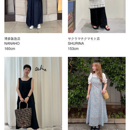
博多阪急店
サクラマチクマモト店
NANAHO
SHURINA
160cm
153cm