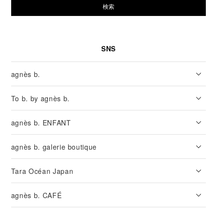
検索
SNS
agnès b.
To b. by agnès b.
agnès b. ENFANT
agnès b. galerie boutique
Tara Océan Japan
agnès b. CAFÉ