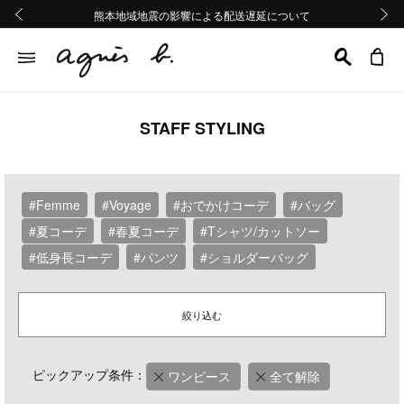
熊本地域地震の影響による配送遅延について
熊本地域地震の影響による配送遅延について
Summer Sale 2buy10%OFF!!
Summer Sale 2buy10%OFF!!
前の画像
次の画
STAFF STYLING
#Femme
#Voyage
#おでかけコーデ
#バッグ
#夏コーデ
#春夏コーデ
#Tシャツ/カットソー
#低身長コーデ
#パンツ
#ショルダーバッグ
絞り込む
ピックアップ条件：
ワンピース
全て解除