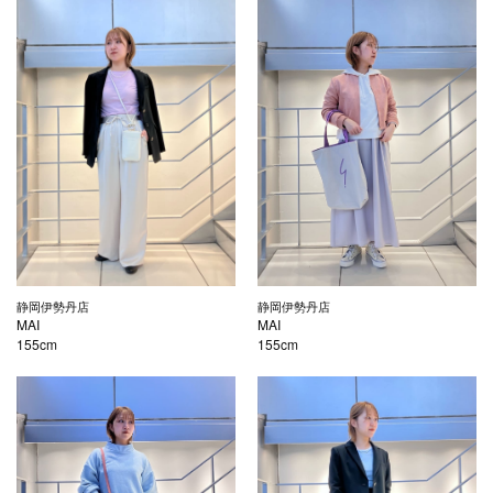
静岡伊勢丹店
静岡伊勢丹店
MAI
MAI
155cm
155cm