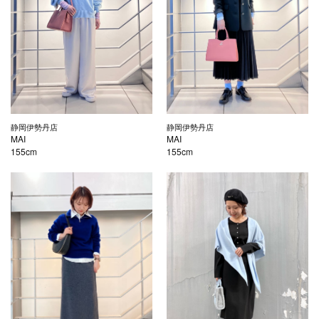
静岡伊勢丹店
静岡伊勢丹店
MAI
MAI
155cm
155cm