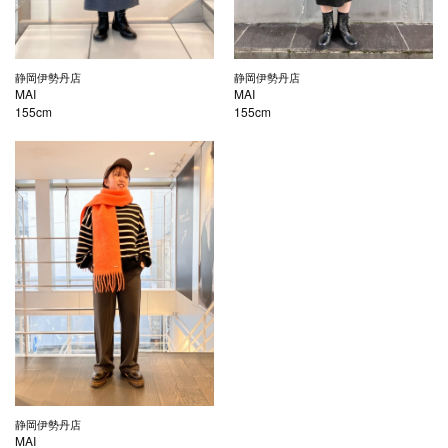
静岡伊勢丹店
静岡伊勢丹店
MAI
MAI
155cm
155cm
静岡伊勢丹店
MAI