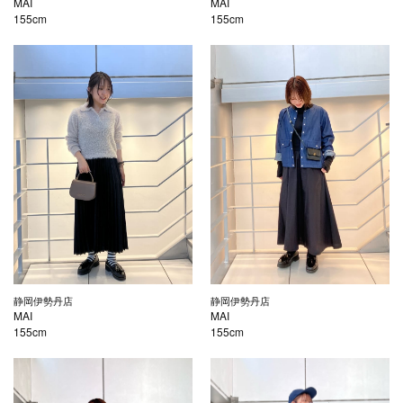
MAI
MAI
155cm
155cm
静岡伊勢丹店
静岡伊勢丹店
MAI
MAI
155cm
155cm