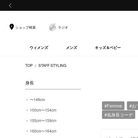
前の画像
ショップ検索
ラジオ
ウィメンズ
メンズ
キッズ＆ベビー
TOP
STAFF STYLING
身長
〜149cm
#Femme
#お
150cm〜154cm
#低身長コーデ
155cm〜159cm
160cm〜164cm