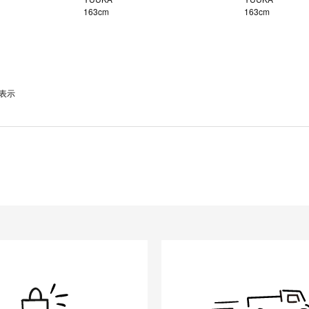
163cm
163cm
を表示