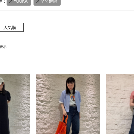
件：
YUUKA
全て解除
人気順
を表示