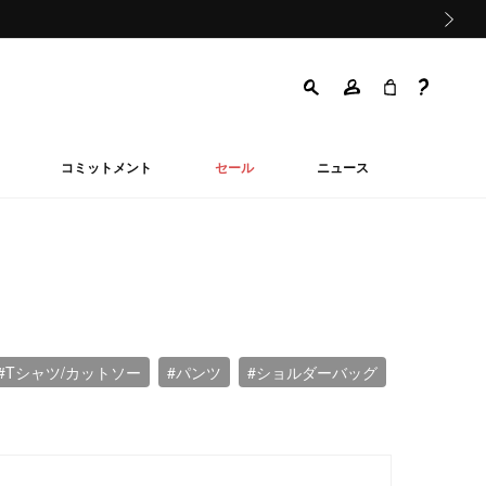
次の画像
コミットメント
セール
ニュース
#Tシャツ/カットソー
#パンツ
#ショルダーバッグ