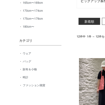
ピックアップ条
165cm〜169cm
170cm〜174cm
175cm〜179cm
新着順
180cm〜
12件中
1件 ～ 12件
カテゴリ
ウェア
バッグ
財布＆小物
時計
ファッション雑貨