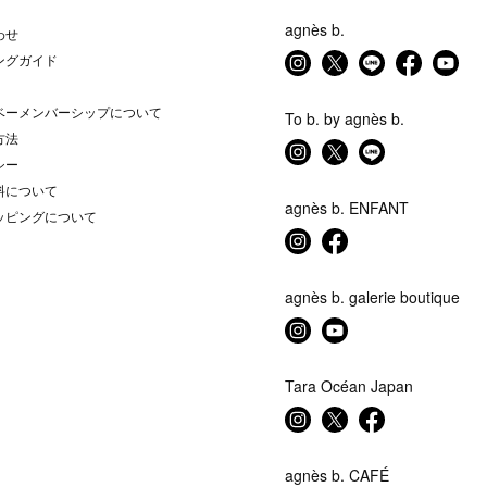
agnès b.
わせ
ングガイド
ベーメンバーシップについて
To b. by agnès b.
方法
シー
料について
agnès b. ENFANT
ッピングについて
agnès b. galerie boutique
Tara Océan Japan
agnès b. CAFÉ