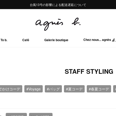
熊本地域地震の影響による配送遅延について
熊本地域地震の影響による配送遅延について
台風13号の影響による配送遅延について
Summer Sale 2buy10%OFF!!
Summer Sale 2buy10%OFF!!
Chez nous... agnès
To b.
Café
Galerie boutique
STAFF STYLING
でかけコーデ
#Voyage
#バッグ
#夏コーデ
#春夏コーデ