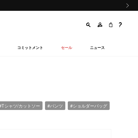
次の画像
コミットメント
セール
ニュース
#Tシャツ/カットソー
#パンツ
#ショルダーバッグ