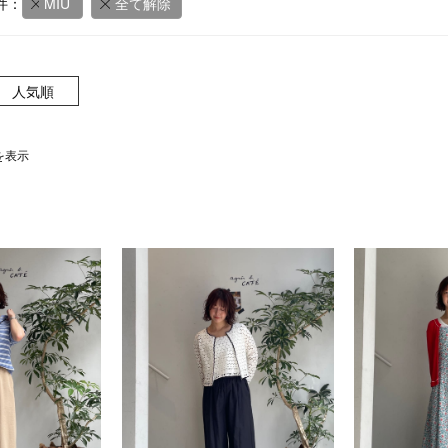
件：
MIU
全て解除
人気順
件を表示