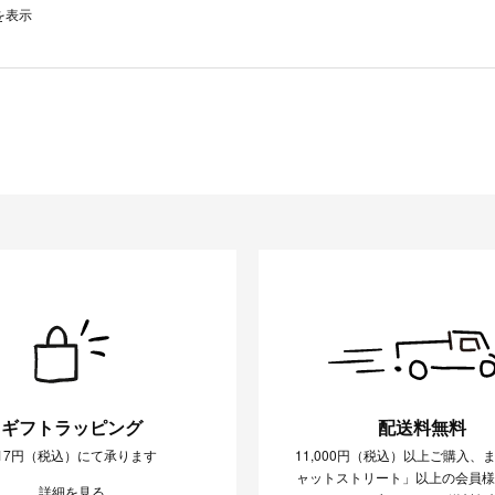
件を表示
ギフトラッピング
配送料無料
17円（税込）にて承ります
11,000円（税込）以上ご購入、
ャットストリート」以上の会員
詳細を見る