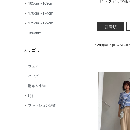
ピックアップ条
165cm〜169cm
170cm〜174cm
175cm〜179cm
新着順
180cm〜
129件中
1件 ～ 20
カテゴリ
ウェア
バッグ
財布＆小物
時計
ファッション雑貨