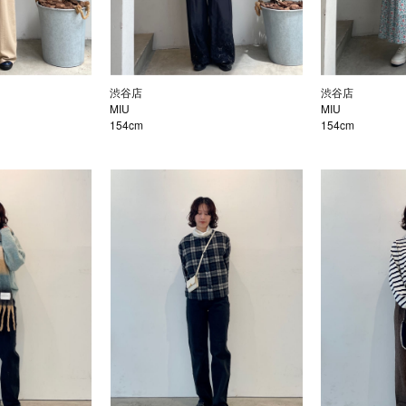
渋谷店
渋谷店
MIU
MIU
154cm
154cm