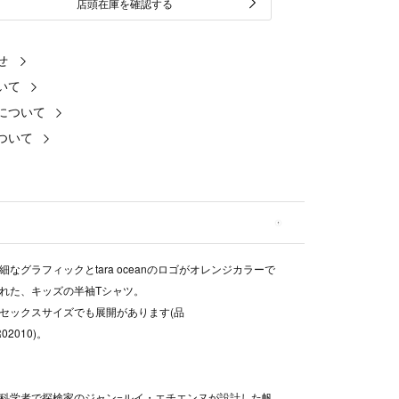
店頭在庫を確認する
せ
いて
について
ついて
細なグラフィックとtara oceanのロゴがオレンジカラーで
れた、キッズの半袖Tシャツ。
セックスサイズでも展開があります(品
R02010)。
科学者で探検家のジャン=ルイ・エチエンヌが設計した帆