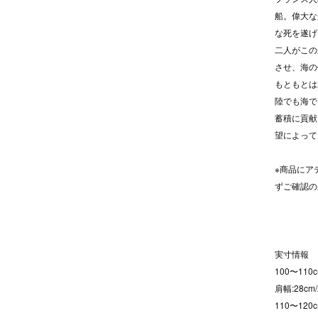
船。偉大な
な死を遂げ
二人がこの
させ、海の
もともとは
陸でも海で
蓄積に貢献
望によって
※商品にア
ずご確認の
実寸情報
100〜110c
肩幅:28cm
110〜120c