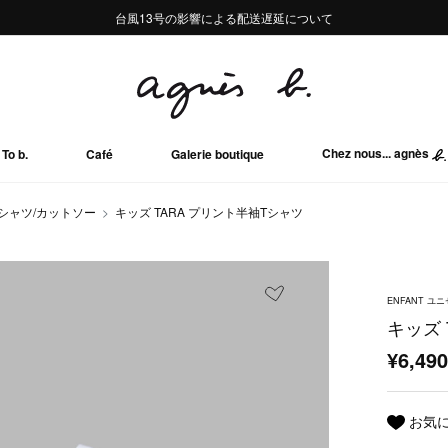
熊本地域地震の影響による配送遅延について
熊本地域地震の影響による配送遅延について
台風13号の影響による配送遅延について
Summer Sale 2buy10%OFF!!
Summer Sale 2buy10%OFF!!
Chez nous... agnès
To b.
Café
Galerie boutique
Tシャツ/カットソー
キッズ TARA プリント半袖Tシャツ
ENFANT ユ
キッズ 
¥6,49
お気