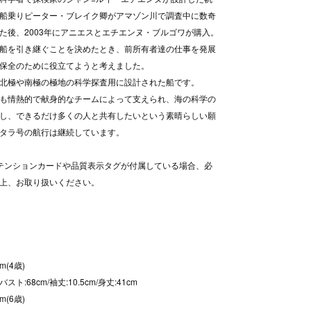
船乗りピーター・ブレイク卿がアマゾン川で調査中に数奇
た後、2003年にアニエスとエチエンヌ・ブルゴワが購入。
船を引き継ぐことを決めたとき、前所有者達の仕事を発展
保全のために役立てようと考えました。
北極や南極の極地の科学探査用に設計された船です。
も情熱的で献身的なチームによって支えられ、海の科学の
し、できるだけ多くの人と共有したいという素晴らしい願
タラ号の航行は継続しています。
テンションカードや品質表示タグが付属している場合、必
上、お取り扱いください。
m(4歳)
/バスト:68cm/袖丈:10.5cm/身丈:41cm
m(6歳)