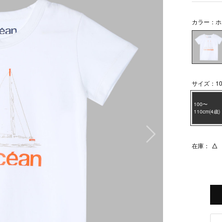
カラー：ホ
サイズ：100
100〜
110cm(4歳)
次の画像
在庫：
△