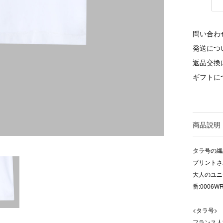
問い合わ
発送につ
返品交換
ギフトに
商品説明
タラ号の繊
プリントさ
大人のユニ
番:0006W
<タラ号>
フランス人