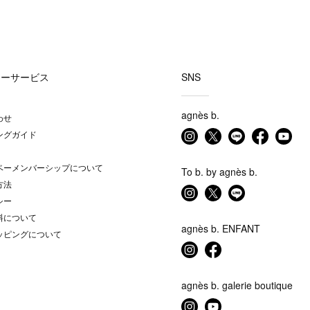
マーサービス
SNS
agnès b.
わせ
ングガイド
ベーメンバーシップについて
To b. by agnès b.
方法
シー
料について
agnès b. ENFANT
ッピングについて
agnès b. galerie boutique