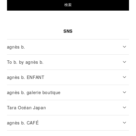
検索
SNS
agnès b.
To b. by agnès b.
agnès b. ENFANT
agnès b. galerie boutique
Tara Océan Japan
agnès b. CAFÉ