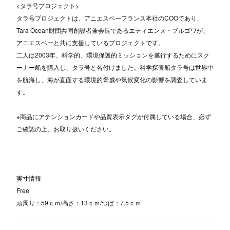
<タラ号プロジェクト>
タラ号プロジェクトは、アニエスベーフランス本社のCOOであり、
Tara Ocean財団共同創設者兼会長であるエティエンヌ・ブルゴワが、
アニエスベーと共に支援しているプロジェクトです。
二人は2003年、科学的、環境保護的ミッションを遂行するためにスク
ーナー船を購入し、タラ号と名付けました。科学探査船タラ号は世界中
を航海し、海が直面する環境的脅威や気候変化の影響を調査していま
す。
※商品にアテンションカードや品質表示タグが付属している場合、必ず
ご確認の上、お取り扱いください。
実寸情報
Free
頭周り：59ｃｍ/高さ：13ｃｍ/つば：7.5ｃｍ