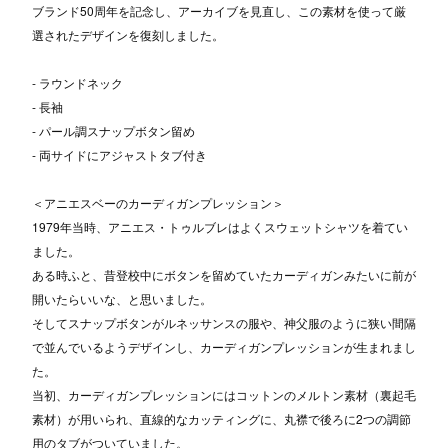
ブランド50周年を記念し、アーカイブを見直し、この素材を使って厳
選されたデザインを復刻しました。
- ラウンドネック
- 長袖
- パール調スナップボタン留め
- 両サイドにアジャストタブ付き
＜アニエスベーのカーディガンプレッション＞
1979年当時、アニエス・トゥルブレはよくスウェットシャツを着てい
ました。
ある時ふと、昔登校中にボタンを留めていたカーディガンみたいに前が
開いたらいいな、と思いました。
そしてスナップボタンがルネッサンスの服や、神父服のように狭い間隔
で並んでいるようデザインし、カーディガンプレッションが生まれまし
た。
当初、カーディガンプレッションにはコットンのメルトン素材（裏起毛
素材）が用いられ、直線的なカッティングに、丸襟で後ろに2つの調節
用のタブがついていました。