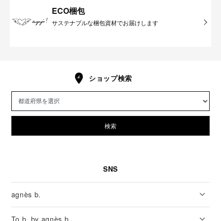
ECO梱包
サステナブルな梱包資材でお届けします
ショップ検索
検索
SNS
agnès b.
To b. by agnès b.